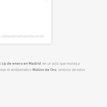
a (@lapatarashcarestaurante)
el
19 de enero en Madrid
, en un acto que reunirá a
ibirán el emblemático
Molino de Oro
, símbolo de estos