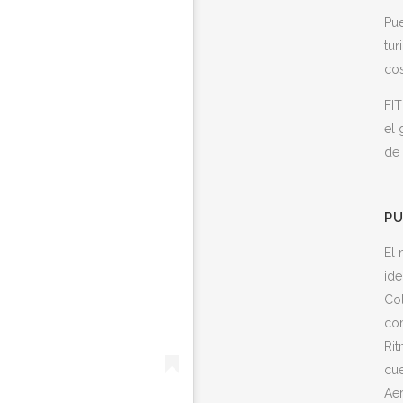
Pue
tur
cos
FIT
el 
de
PU
El 
ide
Col
co
Rit
cue
Aer