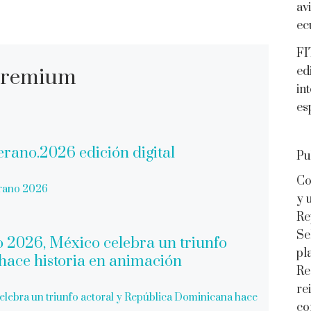
av
ec
FI
ed
 Premium
in
es
Pu
Co
erano 2026
y 
Re
Se
pl
Re
re
celebra un triunfo actoral y República Dominicana hace
co