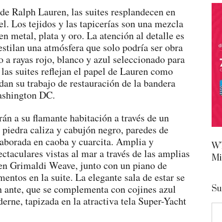
 de Ralph Lauren, las suites resplandecen en
l. Los tejidos y las tapicerías son una mezcla
en metal, plata y oro. La atención al detalle es
estilan una atmósfera que solo podría ser obra
 a rayas rojo, blanco y azul seleccionado para
 las suites reflejan el papel de Lauren como
an su trabajo de restauración de la bandera
ashington DC.
án a su flamante habitación a través de un
 piedra caliza y cabujón negro, paredes de
laborada en caoba y cuarcita. Amplia y
WT
ectaculares vistas al mar a través de las amplias
Mi
ren Grimaldi Weave, junto con un piano de
ntos en la suite. La elegante sala de estar se
 ante, que se complementa con cojines azul
Su
rne, tapizada en la atractiva tela Super-Yacht