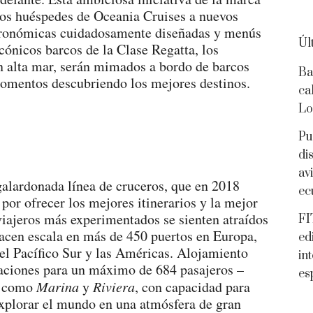
los huéspedes de Oceania Cruises a nuevos
stronómicas cuidadosamente diseñadas y menús
Úl
cónicos barcos de la Clase Regatta, los
n alta mar, serán mimados a bordo de barcos
Ba
momentos descubriendo los mejores destinos.
ca
Lo
Pu
di
av
 galardonada línea de cruceros, que en 2018
ec
por ofrecer los mejores itinerarios y la mejor
viajeros más experimentados se sienten atraídos
FI
hacen escala en más de 450 puertos en Europa,
ed
 el Pacífico Sur y las Américas. Alojamiento
in
aciones para un máximo de 684 pasajeros –
es
í como
Marina
y
Riviera
, con capacidad para
explorar el mundo en una atmósfera de gran