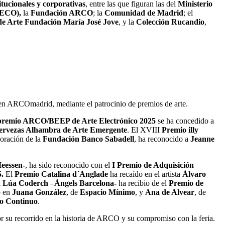
titucionales y corporativas
, entre las que figuran las del
Ministerio
ITECO),
la
Fundación ARCO
; la
Comunidad de Madrid
; el
de Arte Fundación María José Jove
, y la
Colección Rucandio
,
a en ARCOmadrid, mediante el patrocinio de premios de arte.
premio ARCO/BEEP de Arte Electrónico 2025
se ha concedido a
ervezas Alhambra de Arte Emergente
. El XVIII
Premio illy
boración de la
Fundación Banco Sabadell
, ha reconocido a
Jeanne
eessen-
, ha sido reconocido con el
I Premio de Adquisición
.
El
Premio Catalina d´Anglade
ha recaído en el artista
Álvaro
a
Lúa Coderch
–
Àngels Barcelona-
ha recibio de el
Premio de
o en
Juana González
, de
Espacio Mínimo
, y
Ana de Alvear
, de
o Continuo
.
r su recorrido en la historia de ARCO y su compromiso con la feria.