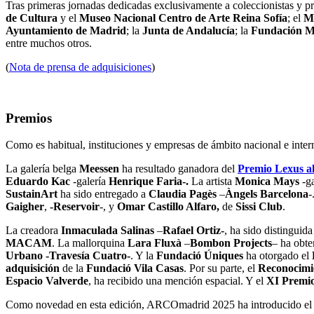
Tras primeras jornadas dedicadas exclusivamente a coleccionistas y 
de Cultura
y el
Museo Nacional Centro de Arte Reina Sofía
; el
Mi
Ayuntamiento de Madrid
; la
Junta de Andalucía
; la
Fundación Ma
entre muchos otros.
(
Nota de prensa de adquisiciones
)
Premios
Como es habitual, instituciones y empresas de ámbito nacional e inter
La galería belga
Meessen
ha resultado ganadora del
Premio Lexus al
Eduardo Kac
-galería
Henrique Faria-.
La artista
Monica Mays
-ga
SustainArt
ha sido entregado a
Claudia Pagès
–
À
ngels Barcelona
-
Gaigher
,
-Reservoir
-, y
Omar Castillo Alfaro,
de
Sissi Club
.
La creadora
Inmaculada Salinas
–
Rafael Ortiz-
, ha sido distinguida
MACAM
. La mallorquina
Lara Fluxà
–
Bombon Projects
– ha obte
Urbano -Travesía Cuatro-
. Y la
Fundació Úniques
ha otorgado el
adquisición
de la
Fundació Vila Casas
. Por su parte, el
Reconocimie
Espacio Valverde
, ha recibido una mención espacial. Y el
XI Premi
Como novedad en esta edición, ARCOmadrid 2025 ha introducido e