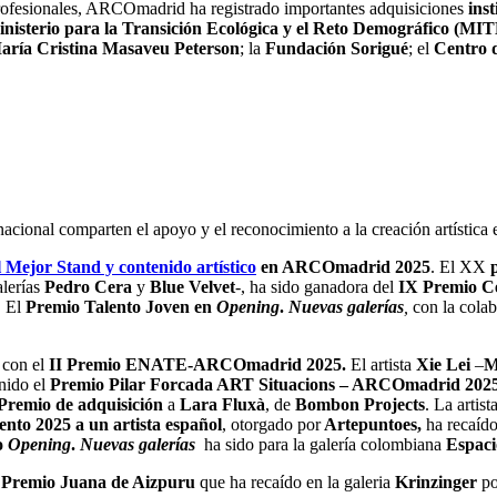
profesionales, ARCOmadrid ha registrado importantes adquisiciones
ins
nisterio para la Transición Ecológica y el Reto Demográfico (M
ría Cristina Masaveu Peterson
; la
Fundación Sorigué
; el
Centro 
nacional comparten el apoyo y el reconocimiento a la creación artístic
 Mejor Stand y contenido artístico
en ARCOmadrid 2025
. El XX
lerías
Pedro Cera
y
Blue Velvet
-, ha sido ganadora del
IX Premio C
. El
Premio Talento Joven en
Opening
.
Nuevas
galerías
,
con la cola
 con el
II Premio ENATE-ARCOmadrid 2025.
El artista
Xie Lei
–
M
nido el
Premio Pilar Forcada ART Situacions – ARCOmadrid 2025
Premio de adquisición
a
Lara Fluxà
, de
Bombon Projects
. La artist
nto 2025 a un artista español
, otorgado por
Artepuntoes,
ha recaíd
o
Opening
.
Nuevas galerías
ha sido para la galería colombiana
Espaci
l
Premio Juana de Aizpuru
que ha recaído en la galeria
Krinzinger
po