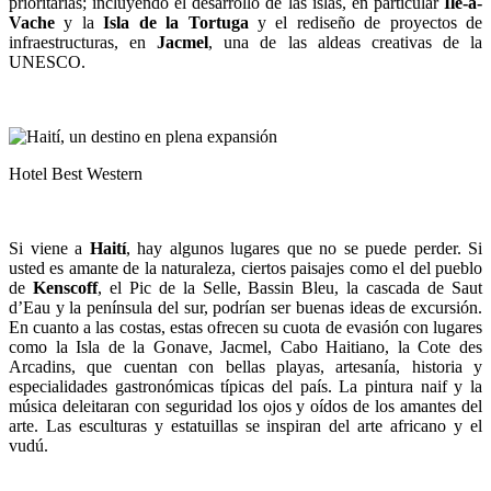
prioritarias; incluyendo el desarrollo de las islas, en particular
Ile-a-
Vache
y la
Isla de la Tortuga
y el rediseño de proyectos de
infraestructuras, en
Jacmel
, una de las aldeas creativas de la
UNESCO.
Hotel Best Western
Si viene a
Haití
, hay algunos lugares que no se puede perder. Si
usted es amante de la naturaleza, ciertos paisajes como el del pueblo
de
Kenscoff
, el Pic de la Selle, Bassin Bleu, la cascada de Saut
d’Eau y la península del sur, podrían ser buenas ideas de excursión.
En cuanto a las costas, estas ofrecen su cuota de evasión con lugares
como la Isla de la Gonave, Jacmel, Cabo Haitiano, la Cote des
Arcadins, que cuentan con bellas playas, artesanía, historia y
especialidades gastronómicas típicas del país. La pintura naif y la
música deleitaran con seguridad los ojos y oídos de los amantes del
arte. Las esculturas y estatuillas se inspiran del arte africano y el
vudú.