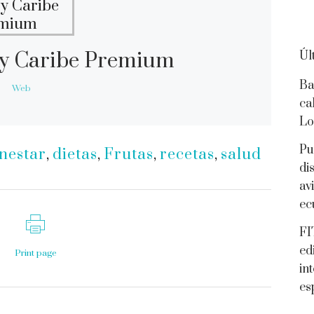
y Caribe Premium
Úl
Ba
Web
ca
Lo
Pu
nestar
,
dietas
,
Frutas
,
recetas
,
salud
di
av
ec
FI
ed
Print page
in
es