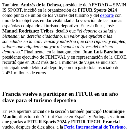
También,
Andrés de la Dehesa
, presidente de AFYDAD – SPAIN
IS SPORT, incidió en la organización de
FITUR Sports
2024
como punto de unión de los valores del turismo y del
deporte
con
uno de los objetivos en dar visibilidad a la vocación de las marcas
españolas equipando al turismo deportivo. En esta línea, José
Manuel Rodríguez Uribes
, detalló que “
el deporte es salud y
bienestar, un derecho ciudadano, un valor que ayudan a las
sociedades en la convivencia y industria que crea riqueza y empleo,
valores que adquieren mayor relevancia a través del turismo
deportivo
.” Finalmente, en la inauguración,
Juan Luis Barahona
presidente ejecutivo de FENEVAL y en representación de la CEOE,
recordó que en 2022 más de 5,1 millones de viajes se iniciaron
principalmente debido al deporte, con un gasto total asociado de
2.451 millones de euros.
Francia vuelve a participar en FITUR en un año
clave para el turismo deportivo
En esta apertura oficial de la sección también participó
Dominique
Maulin
, directora de A Tout France en España y Portugal, y afirmó
que gracias a
FITUR Sports
2024
y
FITUR TECH
,
Francia
ha
vuelto, después de diez años, a la
Feria Internacional de Turismo
.