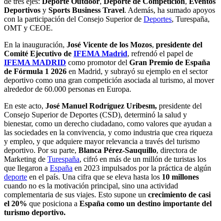
de tres ejes:
Deporte Outdoor
,
Deporte de Competición
,
Eventos
Deportivos
y
Sports Business Travel
. Además, ha sumado apoyos
con la participación del Consejo Superior de
Deportes
, Turespaña,
OMT y CEOE.
En la inauguración,
José Vicente de los Mozos
,
presidente del
Comité Ejecutivo de
IFEMA Madrid
, refrendó el papel de
IFEMA MADRID
como promotor del
Gran Premio de España
de Fórmula 1 2026
en Madrid, y subrayó su ejemplo en el sector
deportivo como una gran competición asociada al turismo, al mover
alrededor de 60.000 personas en Europa.
En este acto,
José Manuel Rodríguez Uribesm,
presidente del
Consejo Superior de Deportes (CSD), determinó la salud y
bienestar, como un derecho ciudadano, como valores que ayudan a
las sociedades en la convivencia, y como industria que crea riqueza
y empleo, y que adquiere mayor relevancia a través del turismo
deportivo. Por su parte,
Blanca Pérez-Sauquillo
, directora de
Marketing de
Turespaña
, cifró en más de un millón de turistas los
que llegaron a
España
en 2023 impulsados por la práctica de algún
deporte
en el país. Una cifra que se eleva hasta los
10 millones
cuando no es la motivación principal, sino una actividad
complementaria de sus viajes. Esto supone un
crecimiento de casi
el 20%
que posiciona a
España como un destino importante del
turismo deportivo.