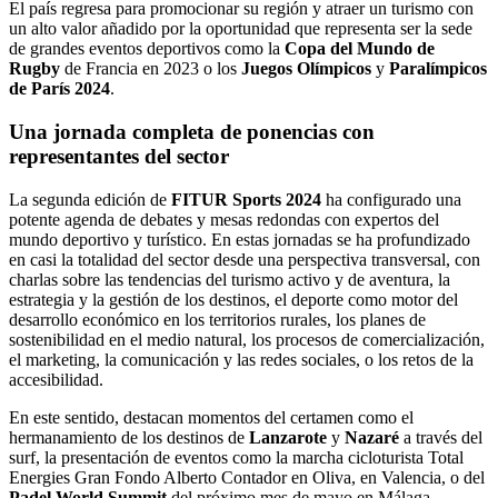
El país regresa para promocionar su región y atraer un turismo con
un alto valor añadido por la oportunidad que representa ser la sede
de grandes eventos deportivos como la
Copa del Mundo de
Rugby
de Francia en 2023 o los
Juegos Olímpicos
y
Paralímpicos
de París 2024
.
Una jornada completa de ponencias con
representantes del sector
La segunda edición de
FITUR Sports
2024
ha configurado una
potente agenda de debates y mesas redondas con expertos del
mundo deportivo y turístico. En estas jornadas se ha profundizado
en casi la totalidad del sector desde una perspectiva transversal, con
charlas sobre las tendencias del turismo activo y de aventura, la
estrategia y la gestión de los destinos, el deporte como motor del
desarrollo económico en los territorios rurales, los planes de
sostenibilidad en el medio natural, los procesos de comercialización,
el marketing, la comunicación y las redes sociales, o los retos de la
accesibilidad.
En este sentido, destacan momentos del certamen como el
hermanamiento de los destinos de
Lanzarote
y
Nazaré
a través del
surf, la presentación de eventos como la marcha cicloturista Total
Energies Gran Fondo Alberto Contador en Oliva, en Valencia, o del
Padel World Summit
del próximo mes de mayo en Málaga.