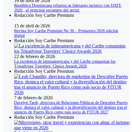
16 de abril de 2026
República Dominicana refuerza su liderazgo turístico con DATE
2026 , el principal encuentro del sector.
Redacción Soy Caribe Premium
15 de abril de 2026
Revista Soy Caribe Premium No 36 – Primavera 2026 edición
digital
Redacción Soy Caribe Premium
22 de febrero de 2026
La excelencia de latinoamericana y del Caribe conquistan los
Tripadvisor Travelers’ Choice Awards 2026
Redacción Soy Caribe Premium
7 de febrero de 2026
Davelyn Tardi, directora de Relaciones Públicas de Descubre Puerto
Rico, destaca el valor cultural y la diversificación del destino tras el
anuncio de Puerto Rico como país socio de FITUR 2027
Redacción Soy Caribe Premium