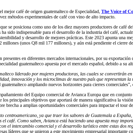
 el mejor café de origen guatemalteco de Especialidad,
The Voice of Co
a vez métodos experimentales de café con vino de alto impacto.
lo que se posiciona como uno de los diez mayores productores de café 
ha sido indispensable para el desarrollo de la industria del café, actu
stenibilidad y desarrollo de mejores prácticas. Este 2023 apunta una me
 millones (unos Q8 mil 177 millones), y aún está pendiente el cierre de
on presentes en diferentes mercados internacionales, por su exportación 
specialidad guatemalteco apuesta por el mercado español, debido a su al
alteco liderado por mujeres productoras, las cuales se convertirán en 
idad, innovación y los microclimas de nuestro país que representan la 
ad guatemalteco ampliando nuevos horizontes para cierres comerciales”,
compañamiento del Equipo comercial de Avianca Europa que en conjunt
 los principales objetivos que aportará de manera significativa la visi
bre brecha a amplias oportunidades comerciales para impactar el tour d
 centroamericano, ya que traer los sabores de Guatemala a España, 
 es el café. Como saben, Avianca está haciendo una apuesta muy impo
n el intercambio comercial y el desarrollo turístico entre estas dos re
sas líderes que se unieron a este movimiento empresarial importante c