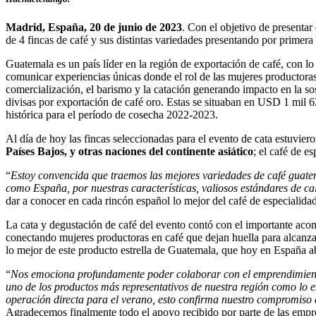
Madrid, España, 20 de junio de 2023
. Con el objetivo de presentar
de 4 fincas de café y sus distintas variedades presentando por primer
Guatemala es un país líder en la región de exportación de café, con 
comunicar experiencias únicas donde el rol de las mujeres productoras 
comercialización, el barismo y la catación generando impacto en la so
divisas por exportación de café oro. Estas se situaban en USD 1 mil 62
histórica para el período de cosecha 2022-2023.
Al día de hoy las fincas seleccionadas para el evento de cata estuvier
Países Bajos, y otras naciones del continente asiático
; el café de e
“
Estoy convencida que traemos las mejores variedades de café guatem
como España, por nuestras características, valiosos estándares de cal
dar a conocer en cada rincón español lo mejor del café de especialid
La cata y degustación de café del evento contó con el importante a
conectando mujeres productoras en café que dejan huella para alcanzar
lo mejor de este producto estrella de Guatemala, que hoy en España a
“
Nos emociona profundamente poder colaborar con el emprendimiento
uno de los productos más representativos de nuestra región como lo
operación directa para el verano, esto confirma nuestro compromiso co
Agradecemos finalmente todo el apoyo recibido por parte de las empre