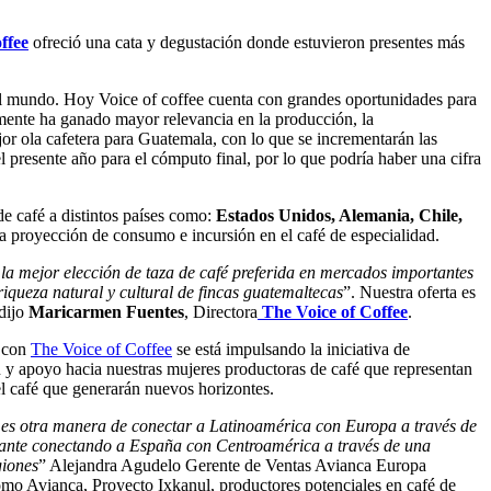
ffee
ofreció una cata y degustación donde estuvieron presentes más
del mundo. Hoy Voice of coffee cuenta con grandes oportunidades para
almente ha ganado mayor relevancia en la producción, la
jor ola cafetera para Guatemala, con lo que se incrementarán las
l presente año para el cómputo final, por lo que podría haber una cifra
de café a distintos países como:
Estados Unidos, Alemania, Chile,
ta proyección de consumo e incursión en el café de especialidad.
la mejor elección de taza de café preferida en mercados importantes
riqueza natural y cultural de fincas guatemaltecas
”. Nuestra oferta es
 dijo
Maricarmen Fuentes
, Directora
The Voice of Coffee
.
o con
The Voice of Coffee
se está impulsando la iniciativa de
ón y apoyo hacia nuestras mujeres productoras de café que representan
el café que generarán nuevos horizontes.
es otra manera de conectar a Latinoamérica con Europa a través de
rtante conectando a España con Centroamérica a través de una
giones
” Alejandra Agudelo Gerente de Ventas Avianca Europa
omo Avianca, Proyecto Ixkanul, productores potenciales en café de