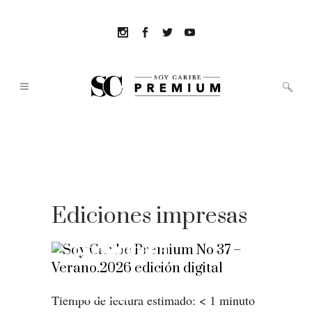
Ediciones impresas
República
Car
Dominicana
Clic
Clic aquí
Tiempo de lectura estimado:
< 1
minuto