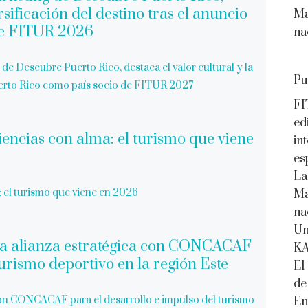
Ma
na
de Descubre Puerto Rico, destaca el valor cultural y la
Pu
Puerto Rico como país socio de FITUR 2027
FI
ed
in
es
La
: el turismo que viene en 2026
Ma
na
Un
K
El
de
on CONCACAF para el desarrollo e impulso del turismo
En