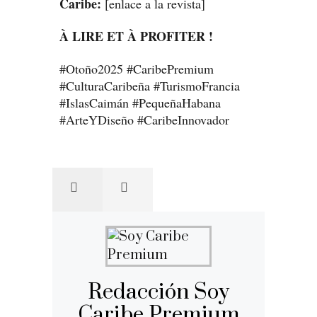
Caribe:
[enlace a la revista]
À LIRE ET À PROFITER !
#Otoño2025 #CaribePremium
#CulturaCaribeña #TurismoFrancia
#IslasCaimán #PequeñaHabana
#ArteYDiseño #CaribeInnovador
Redacción Soy
Caribe Premium