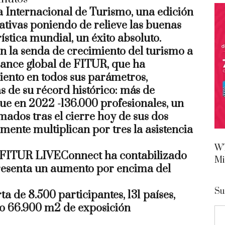
a Internacional de Turismo, una edición
ativas poniendo de relieve las buenas
ística mundial, un éxito absoluto.
n la senda de crecimiento del turismo a
alcance global de FITUR, que ha
ento en todos sus parámetros,
s de su récord histórico:
más de
 que en 2022 -136.000 profesionales, un
imados
tras el cierre hoy de sus dos
mente multiplican por tres la asistencia
WT
l FITUR LIVEConnect ha contabilizado
Mi
resenta un aumento por encima del
Su
a de 8.500 participantes, 131 países,
argo 66.900 m2 de exposición