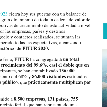
2023
cierra hoy sus puertas con un balance de
l gran dinamismo de toda la cadena de valor de
pectivas de crecimiento de esta actividad a nivel
or las empresas, países y destinos
gocio y contactos realizados, se suman las
uperado todas las expectativas, alcanzando
FITUR 2020.
istórico de
FITUR
a un total
e feria,
ha congregado
 crecimiento del 99,6%, casi el doble que en
136.000
ticipantes, se han contabilizado
86.000 visitantes
miento del 68% y
estimados
e público
prácticamente multiplican por
, que
8.500 empresas, 131 países, 755
eunido a
 recinto ferial, que han representado una