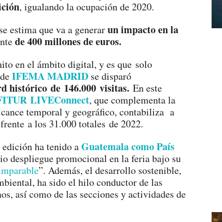
ición
, igualando la ocupación de 2020.
un impacto en la
 se estima que va a generar
de 400 millones de euros.
nte
to en el ámbito digital, y es que solo
IFEMA MADRID
b de
se disparó
rd histórico de 146.000
visitas.
En este
FITUR LIVEConnect
, que complementa la
lcance temporal y geográfico, contabiliza a
 frente a los 31.000 totales de 2022.
Guatemala como País
a edición ha tenido a
io despliegue promocional en la feria bajo su
Imparable
”. Además, el desarrollo sostenible,
biental, ha sido el hilo conductor de las
os, así como de las secciones y actividades de