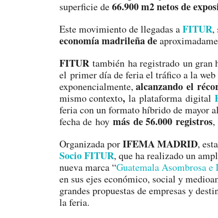
66.900 m2 netos de expos
superficie de
FITUR
Este movimiento de llegadas a
,
economía madrileña de
aproximadame
FITUR
también ha registrado un gran hi
el primer día de feria el tráfico a la we
alcanzando
el réco
exponencialmente,
,
mismo contexto
la plataforma digital
feria con un formato híbrido de mayor a
más de 56.000 registros
fecha de hoy
,
IFEMA MADRID
Organizada por
, est
Socio
FITUR
, que ha realizado un ampl
nueva marca “
Guatemala Asombrosa e 
en sus ejes económico, social y medioam
grandes propuestas de empresas y destin
la feria.