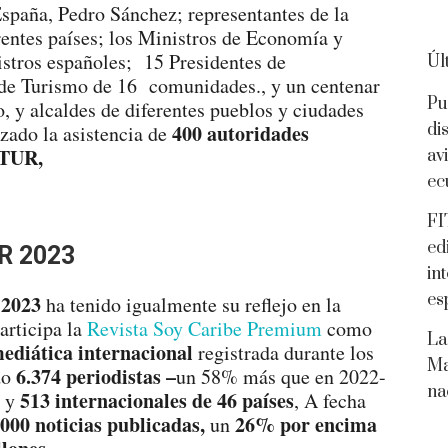
España, Pedro Sánchez; representantes de la
ntes países; los Ministros de Economía y
stros españoles; 15 Presidentes de
Úl
e Turismo de 16 comunidades., y un centenar
Pu
 y alcaldes de diferentes pueblos y ciudades
di
400 autoridades
izado la asistencia de
FITUR,
av
ec
FI
ed
UR 2023
in
es
2023
ha tenido igualmente su reflejo en la
articipa la
Revista Soy Caribe Premium
como
La
ediática internacional
registrada durante los
Ma
6.374 periodistas –
do
un 58% más que en 2022-
na
513 internacionales
de 46 países
y
, A fecha
000 noticias publicadas,
26% por encima
un