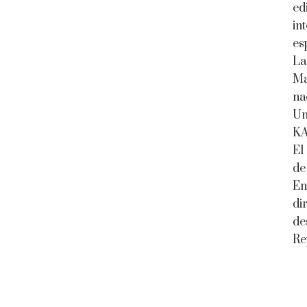
ed
in
es
La
Ma
na
Un
K
El
de
En
di
de
Re