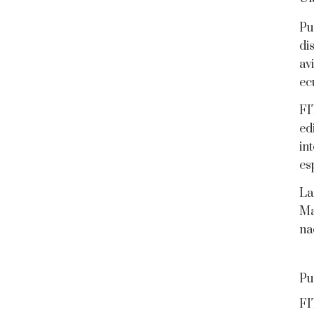
Pu
di
av
ec
FI
ed
in
es
La
Ma
na
Pu
FI