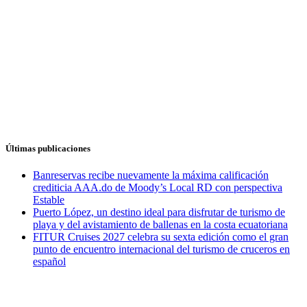
Últimas publicaciones
Banreservas recibe nuevamente la máxima calificación
crediticia AAA.do de Moody’s Local RD con perspectiva
Estable
Puerto López, un destino ideal para disfrutar de turismo de
playa y del avistamiento de ballenas en la costa ecuatoriana
FITUR Cruises 2027 celebra su sexta edición como el gran
punto de encuentro internacional del turismo de cruceros en
español