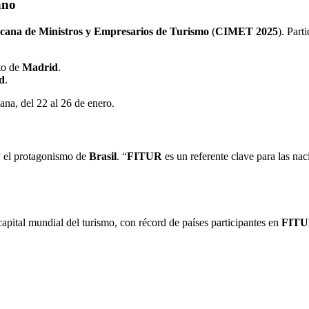
ano
cana de Ministros y Empresarios de Turismo
(
CIMET 2025
). Part
to de
Madrid
.
d
.
ana, del 22 al 26 de enero.
y el protagonismo de
Brasil
. “
FITUR
es un referente clave para las na
capital mundial del turismo, con récord de países participantes en
FIT