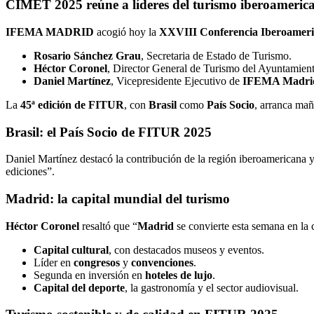
CIMET 2025
reúne a líderes del turismo iberoameric
IFEMA MADRID
acogió hoy la
XXVIII Conferencia Iberoameri
Rosario Sánchez Grau
, Secretaria de Estado de Turismo.
Héctor Coronel
, Director General de Turismo del Ayuntamien
Daniel Martínez
, Vicepresidente Ejecutivo de
IFEMA Madri
La
45ª edición de FITUR
, con
Brasil
como
País Socio
, arranca mañ
Brasil: el País Socio de
FITUR 2025
Daniel Martínez destacó la contribución de la región iberoamericana 
ediciones”.
Madrid: la capital mundial del turismo
Héctor Coronel
resaltó que “
Madrid
se convierte esta semana en la 
Capital cultural
, con destacados museos y eventos.
Líder en
congresos
y
convenciones
.
Segunda en inversión en
hoteles de lujo
.
Capital del deporte
, la gastronomía y el sector audiovisual.