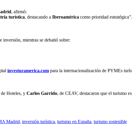
adrid
, afirmó:
tria turística
, destacando a
Iberoamérica
como prioridad estratégica”
 inversión, mientras se debatió sobre:
gital
investuramerica.com
para la internacionalización de PYMEs turíst
 de Hoteles, y
Carlos Garrido
, de CEAV, destacaron que el turismo es
MA Madrid
,
inversión turística
,
turismo en España
,
turismo sostenible