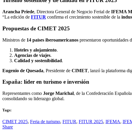
Turismo sostenible y de calidad en FITUR 2025
Arancha Priede
, Directora General de Negocio Ferial de
IFEMA M
“La edición de
FITUR
confirma el crecimiento sostenible de la
indus
Propuestas de
CIMET 2025
Ministros de
14 países iberoamericanos
presentaron oportunidades de
Hoteles y alojamiento
.
Agencias de viajes
.
Calidad y sostenibilidad
.
Eugenio de Quesada
, Presidente de
CIMET
, lanzó la plataforma di
España: líder en turismo e inversión
Representantes como
Jorge Marichal
, de la Confederación Española
consolidando su liderazgo global.
Tags:
CIMET 2025
,
Feria de turismo
,
FITUR
,
FITUR 2025
,
IFEMA
,
IFE
Share