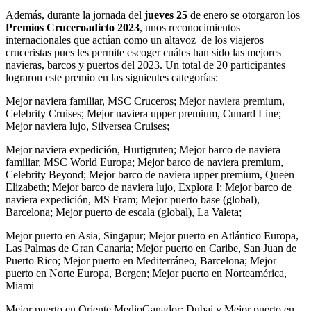
Además, durante la jornada del
jueves 25
de enero se otorgaron los
Premios Cruceroadicto 2023
, unos reconocimientos
internacionales que actúan como un altavoz de los viajeros
cruceristas pues les permite escoger cuáles han sido las mejores
navieras, barcos y puertos del 2023. Un total de 20 participantes
lograron este premio en las siguientes categorías:
Mejor naviera familiar, MSC Cruceros; Mejor naviera premium,
Celebrity Cruises; Mejor naviera upper premium, Cunard Line;
Mejor naviera lujo, Silversea Cruises;
Mejor naviera expedición, Hurtigruten; Mejor barco de naviera
familiar, MSC World Europa; Mejor barco de naviera premium,
Celebrity Beyond; Mejor barco de naviera upper premium, Queen
Elizabeth; Mejor barco de naviera lujo, Explora I; Mejor barco de
naviera expedición, MS Fram; Mejor puerto base (global),
Barcelona; Mejor puerto de escala (global), La Valeta;
Mejor puerto en Asia, Singapur; Mejor puerto en Atlántico Europa,
Las Palmas de Gran Canaria; Mejor puerto en Caribe, San Juan de
Puerto Rico; Mejor puerto en Mediterráneo, Barcelona; Mejor
puerto en Norte Europa, Bergen; Mejor puerto en Norteamérica,
Miami
Mejor puerto en Oriente MedioGanador: Dubai y Mejor puerto en