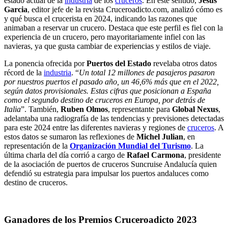
estado actual de la
industria
de los
cruceros
. En este sentido,
Jesus
Garcia
, editor jefe de la revista Cruceroadicto.com, analizó cómo es
y qué busca el crucerista en 2024, indicando las razones que
animaban a reservar un crucero. Destaca que este perfil es fiel con la
experiencia de un crucero, pero mayoritariamente infiel con las
navieras, ya que gusta cambiar de experiencias y estilos de viaje.
La ponencia ofrecida por
Puertos del Estado
revelaba otros datos
récord de la
industria
. “
Un total 12 millones de pasajeros pasaron
por nuestros puertos el pasado año, un 46,6% más que en el 2022,
según datos provisionales. Estas cifras que posicionan a España
como el segundo destino de cruceros en Europa, por detrás de
Italia
”. También,
Ruben Olmos
, representante para
Global Nexus
,
adelantaba una radiografía de las tendencias y previsiones detectadas
para este 2024 entre las diferentes navieras y regiones de
cruceros
. A
estos datos se sumaron las reflexiones de
Michel Julian
, en
representación de la
Organización Mundial del Turismo
. La
última charla del día corrió a cargo de
Rafael Carmona
, presidente
de la asociación de puertos de cruceros Suncruise Andalucía quien
defendió su estrategia para impulsar los puertos andaluces como
destino de cruceros.
Ganadores de los Premios Cruceroadicto 2023