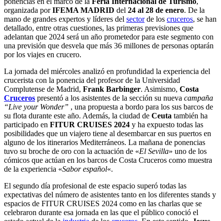
ponencias en el marco de la
Feria Internacional de Turismo
,
organizada por
IFEMA MADRID
del
24 al 28 de enero
. De la
mano de grandes expertos y líderes del
sector
de los
cruceros
, se han
detallado, entre otras cuestiones, las primeras previsiones que
adelantan que 2024 será un año prometedor para este segmento con
una previsión que desvela que más 36 millones de personas optarán
por los viajes en crucero.
La jornada del miércoles analizó en profundidad la experiencia del
crucerista con la ponencia del profesor de la Universidad
Complutense de Madrid,
Frank Barbinger
. Asimismo,
Costa
Cruceros
presentó a los asistentes de la sección su nueva
campaña
“Live your Wonder”
, una propuesta a bordo para los sus barcos de
su flota durante este año. Además, la ciudad de
Ceuta
también ha
participado en
FITUR CRUISES 2024
y ha expuesto todas las
posibilidades que un viajero tiene al desembarcar en sus puertos en
alguno de los itinerarios Mediterráneos. La mañana de ponencias
tuvo su broche de oro con la actuación de «
El Sevilla
» uno de los
cómicos que actúan en los barcos de Costa Cruceros como muestra
de la experiencia «
Sabor español
«.
El segundo día profesional de este espacio superó todas las
expectativas del número de asistentes tanto en los diferentes stands y
espacios de FITUR CRUISES 2024 como en las charlas que se
celebraron durante esa jornada en las que el público conoció el