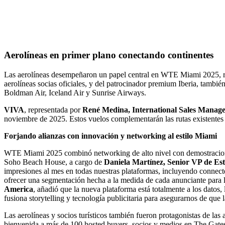
Aerolíneas en primer plano conectando continentes
Las aerolíneas desempeñaron un papel central en WTE Miami 2025, re
aerolíneas socias oficiales, y del patrocinador premium Iberia, tambi
Boldman Air, Iceland Air y Sunrise Airways.
VIVA
, representada por
René Medina, International Sales Mana
noviembre de 2025. Estos vuelos complementarán las rutas existentes
Forjando alianzas con innovación y networking al estilo Miami
WTE Miami 2025 combinó networking de alto nivel con demostraciones
Soho Beach House, a cargo de
Daniela Martínez, Senior VP de Es
impresiones al mes en todas nuestras plataformas, incluyendo connect
ofrecer una segmentación hecha a la medida de cada anunciante para 
America
, añadió que la nueva plataforma está totalmente a los datos
fusiona storytelling y tecnología publicitaria para asegurarnos de que l
Las aerolíneas y socios turísticos también fueron protagonistas de la
bienvenida a más de 100 hosted buyers, socios y medios en The Gates