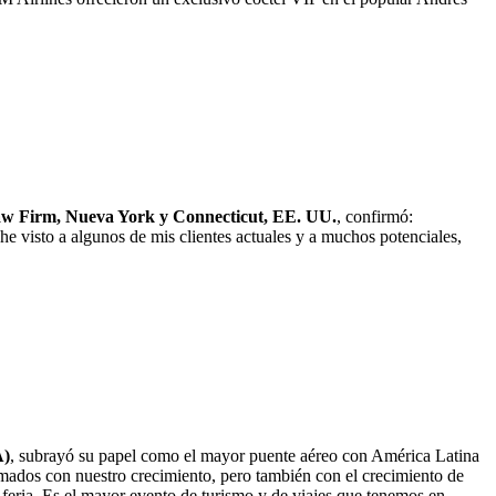
w Firm, Nueva York y Connecticut, EE. UU.
, confirmó:
 visto a algunos de mis clientes actuales y a muchos potenciales,
A)
, subrayó su papel como el mayor puente aéreo con América Latina
mados con nuestro crecimiento, pero también con el crecimiento de
eria. Es el mayor evento de turismo y de viajes que tenemos en