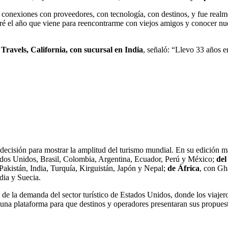
conexiones con proveedores, con tecnología, con destinos, y fue realm
ré el año que viene para reencontrarme con viejos amigos y conocer n
ravels, California, con sucursal en India
, señaló: “Llevo 33 años e
decisión para mostrar la amplitud del turismo mundial. En su edición 
ados Unidos, Brasil, Colombia, Argentina, Ecuador, Perú y México;
del
, Pakistán, India, Turquía, Kirguistán, Japón y Nepal;
de África
, con Gh
dia y Suecia.
e la demanda del sector turístico de Estados Unidos, donde los viajer
ió una plataforma para que destinos y operadores presentaran sus propue