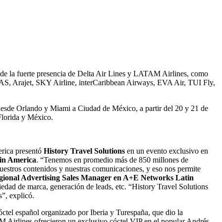
de la fuerte presencia de Delta Air Lines y LATAM Airlines, como
, SAS, Arajet, SKY Airline, interCaribbean Airways, EVA Air, TUI Fly,
 desde Orlando y Miami a Ciudad de México, a partir del 20 y 21 de
Florida y México.
erica presentó
History Travel Solutions
en un evento exclusivo en
tin America
. “Tenemos en promedio más de 850 millones de
uestros contenidos y nuestras comunicaciones, y eso nos permite
gional Advertising Sales Manager en A+E Networks Latin
iedad de marca, generación de leads, etc. “History Travel Solutions
s”, explicó.
óctel español organizado por Iberia y Turespaña, que dio la
 Airlines ofrecieron un exclusivo cóctel VIP en el popular Andrés