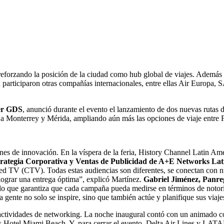
forzando la posición de la ciudad como hub global de viajes. Además 
én participaron otras compañías internacionales, entre ellas Air Europa
ger GDS
, anunció durante el evento el lanzamiento de dos nuevas rutas
 a Monterrey y Mérida, ampliando aún más las opciones de viaje entre 
 de innovación. En la víspera de la feria, History Channel Latin Am
trategia Corporativa y Ventas de Publicidad de A+E Networks La
ed TV (CTV). Todas estas audiencias son diferentes, se conectan con n
lograr una entrega óptima”, explicó Martínez.
Gabriel Jiménez, Panre
, lo que garantiza que cada campaña pueda medirse en términos de notor
a gente no solo se inspire, sino que también actúe y planifique sus viaje
s actividades de networking. La noche inaugural contó con un animado c
 Hotel Miami Beach. Y, para cerrar el evento, Delta Air Lines y LATAM