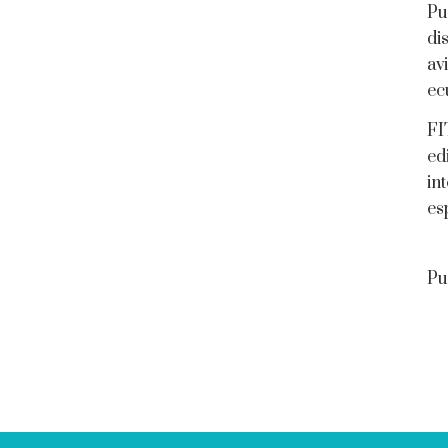
Pu
di
av
ec
FI
ed
in
es
Pu