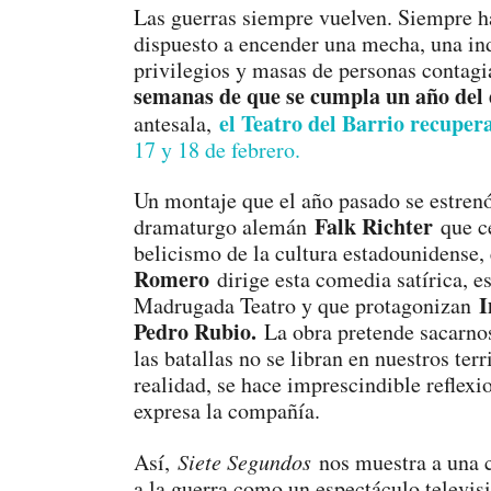
Las guerras siempre vuelven. Siempre h
dispuesto a encender una mecha, una ind
privilegios y masas de personas contagi
semanas de que se cumpla un año del e
el Teatro del Barrio recupe
antesala,
17 y 18 de febrero.
Un montaje que el año pasado se estren
Falk Richter
dramaturgo alemán
que ce
belicismo de la cultura estadounidense
Romero
dirige esta comedia satírica, 
I
Madrugada Teatro y que protagonizan
Pedro Rubio.
La obra pretende sacarnos
las batallas no se libran en nuestros ter
realidad, se hace imprescindible reflexi
expresa la compañía.
Así,
Siete Segundos
nos muestra a una c
a la guerra como un espectáculo televis