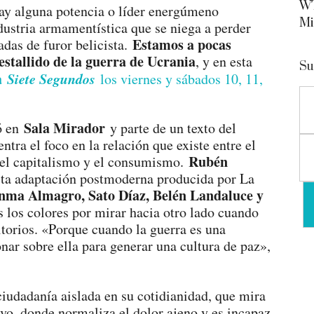
WT
ay alguna potencia o líder energúmeno
Mi
ustria armamentística que se niega a perder
Estamos a pocas
adas de furor belicista.
stallido de la guerra de Ucrania
, y en esta
Su
ra
Siete Segundos
los viernes y sábados 10, 11,
Sala Mirador
ó en
y parte de un texto del
ntra el foco en la relación que existe entre el
Rubén
, el capitalismo y el consumismo.
esta adaptación postmoderna producida por La
nma Almagro, Sato Díaz, Belén Landaluce y
 los colores por mirar hacia otro lado cuando
ritorios. «Porque cuando la guerra es una
onar sobre ella para generar una cultura de paz»,
iudadanía aislada en su cotidianidad, que mira
ivo, donde normaliza el dolor ajeno y es incapaz