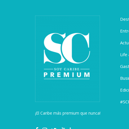
Dest
Entr
Actu
Life
Gas
Busi
Edic
#SC
¡El Caribe más premium que nunca!