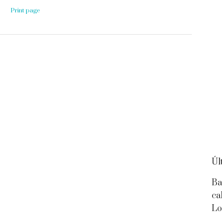
Print page
Úl
Ba
ca
Lo