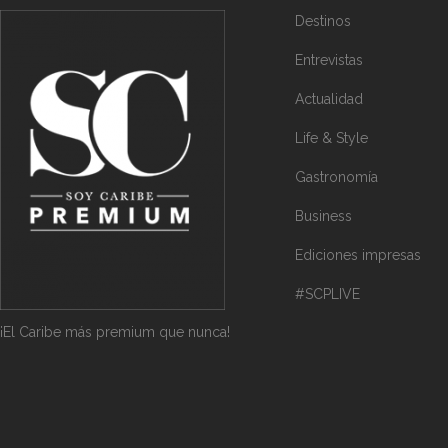
Destinos
Entrevistas
Actualidad
Life & Style
Gastronomía
Business
Ediciones impresas
#SCPLIVE
¡El Caribe más premium que nunca!