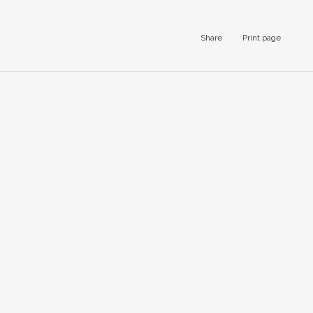
Share
Print page