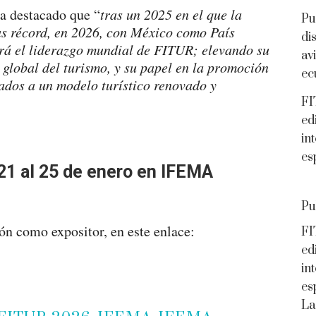
ha destacado que “
tras un 2025 en el que la
Pu
as récord, en 2026, con México como País
di
rá el liderazgo mundial de FITUR; elevando su
av
 global del turismo, y su papel en la promoción
ec
ados a un modelo turístico renovado y
FI
ed
in
es
 21 al 25 de enero en IFEMA
Pu
ón como expositor, en este enlace:
FI
ed
in
es
La