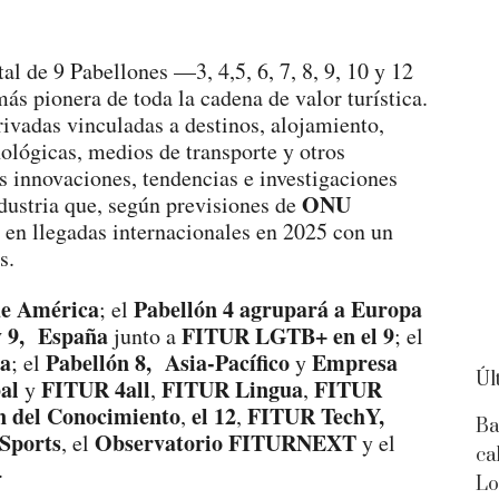
al de 9 Pabellones —3, 4,5, 6, 7, 8, 9, 10 y 12
ás pionera de toda la cadena de valor turística.
privadas vinculadas a destinos, alojamiento,
ológicas, medios de transporte y otros
as innovaciones, tendencias e investigaciones
ONU
dustria que, según previsiones de
% en llegadas internacionales en 2025 con un
s.
de América
Pabellón 4 agrupará a Europa
; el
 y 9, España
FITUR LGTB+ en el 9
junto a
; el
ca
Pabellón 8, Asia-Pacífico
Empresa
; el
y
Úl
al
FITUR 4all
FITUR Lingua
FITUR
y
,
,
n del Conocimiento
el 12
FITUR TechY,
,
,
Ba
Sports
Observatorio FITURNEXT
, el
y el
ca
.
Lo