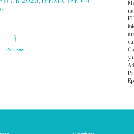
FITUR 2026
,
IFEMA
,
IFEMA
Ma
mo
na
FI
in
tu
cu
Co
Print page
y 
Ad
Pr
Ep