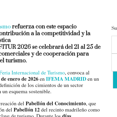
ismo
refuerza con este espacio
Su
ontribución a la competitividad y la
stica
ITUR 2026 se celebrará del 21 al 25 de
 comerciales y de cooperación para
l turismo.
Feria Internacional de Turismo
, convoca al
 de enero de 2026
IFEMA MADRID
en
en un
definición de los cimientos de un sector
n un esquema sostenible.
Pabellón del Conocimiento
creación del
, que
Pabellón 12
ión del
del recinto madrileño como
días
 clave de turismo. Durante los