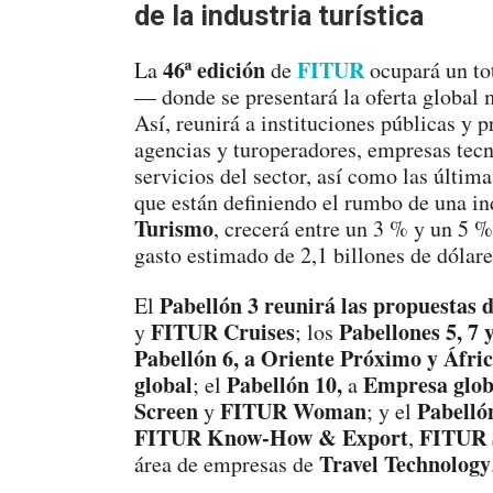
de la industria turística
46ª edición
FITUR
La
de
ocupará un tot
— donde se presentará la oferta global m
Así, reunirá a instituciones públicas y 
agencias y turoperadores, empresas tecn
servicios del sector, así como las últim
que están definiendo el rumbo de una in
Turismo
, crecerá entre un 3 % y un 5 
gasto estimado de 2,1 billones de dólare
Pabellón 3 reunirá las propuestas 
El
FITUR Cruises
Pabellones 5, 7
y
; los
Pabellón 6, a Oriente Próximo y Áfri
global
Pabellón 10,
Empresa glob
; el
a
Screen
FITUR Woman
Pabelló
y
; y el
FITUR Know-How & Export
FITUR 
,
Travel Technology
área de empresas de