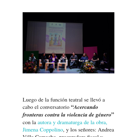
Luego de la función teatral se llevó a
“
cabo el conversatorio
Acercando
”
fronteras contra la violencia de género
con la
autora y dramaturga de la obra,
Jimena Coppolino
, y los señores: Andrea
Villa Camacho, procuradora fiscal y