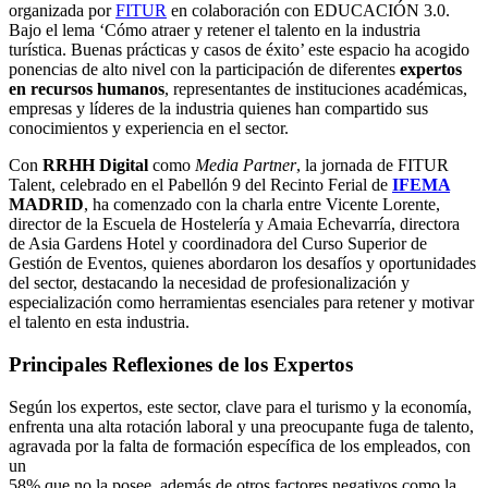
organizada por
FITUR
en colaboración con EDUCACIÓN 3.0.
Bajo el lema ‘Cómo atraer y retener el talento en la industria
turística. Buenas prácticas y casos de éxito’ este espacio ha acogido
ponencias de alto nivel con la participación de diferentes
expertos
en recursos humanos
, representantes de instituciones académicas,
empresas y líderes de la industria quienes han compartido sus
conocimientos y experiencia en el sector.
Con
RRHH Digital
como
Media Partner
, la jornada de FITUR
Talent, celebrado en el Pabellón 9 del Recinto Ferial de
IFEMA
MADRID
, ha comenzado con la charla entre Vicente Lorente,
director de la Escuela de Hostelería y Amaia Echevarría, directora
de Asia Gardens Hotel y coordinadora del Curso Superior de
Gestión de Eventos, quienes abordaron los desafíos y oportunidades
del sector, destacando la necesidad de profesionalización y
especialización como herramientas esenciales para retener y motivar
el talento en esta industria.
Principales Reflexiones de los Expertos
Según los expertos, este sector, clave para el turismo y la economía,
enfrenta una alta rotación laboral y una preocupante fuga de talento,
agravada por la falta de formación específica de los empleados, con
un
58% que no la posee, además de otros factores negativos como la