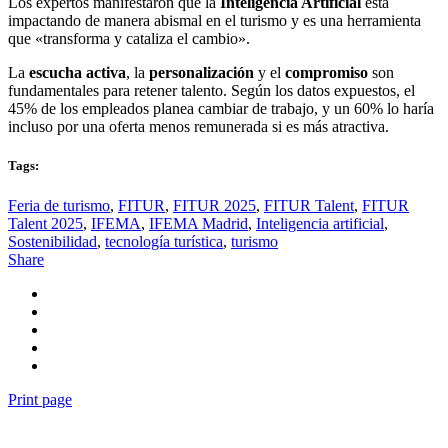
Los expertos manifestaron que la
Inteligencia Artificial
está
impactando de manera abismal en el turismo y es una herramienta
que «transforma y cataliza el cambio».
La
escucha activa
, la
personalización
y el
compromiso
son
fundamentales para retener talento. Según los datos expuestos, el
45% de los empleados planea cambiar de trabajo, y un 60% lo haría
incluso por una oferta menos remunerada si es más atractiva.
Tags:
Feria de turismo
,
FITUR
,
FITUR 2025
,
FITUR Talent
,
FITUR
Talent 2025
,
IFEMA
,
IFEMA Madrid
,
Inteligencia artificial
,
Sostenibilidad
,
tecnología turística
,
turismo
Share
Print page