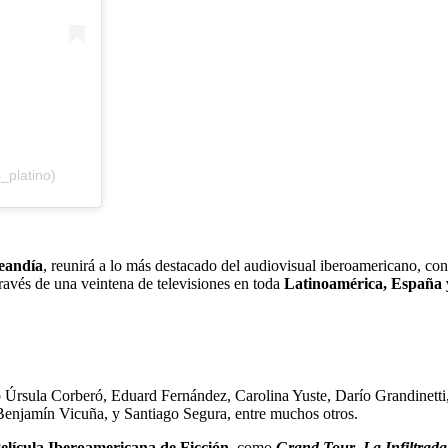
_platino)
xeandía
, reunirá a lo más destacado del audiovisual iberoamericano, con 
través de una veintena de televisiones en toda
Latinoamérica, España
 Úrsula Corberó, Eduard Fernández, Carolina Yuste, Darío Grandinetti,
Benjamín Vicuña, y Santiago Segura, entre muchos otros.
elícula Iberoamericana de Ficción
, como
Grand Tour
,
La Infiltrada