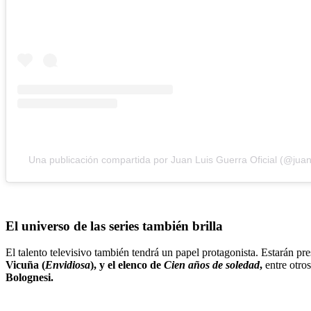
Una publicación compartida por Juan Luis Guerra Oficial (@juan
El universo de las series también brilla
El talento televisivo también tendrá un papel protagonista. Estarán pr
Vicuña (
Envidiosa
), y el elenco de
Cien años de soledad
,
entre otros
Bolognesi.