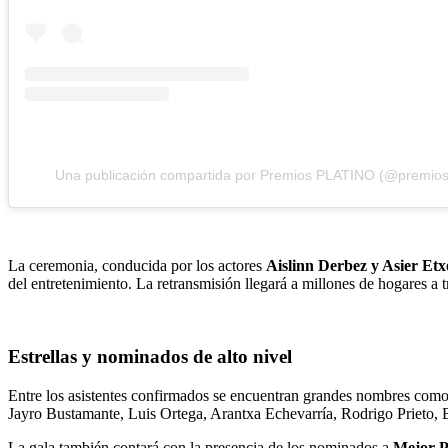
Una publicación compartida por Premios PLATINO (@premios
La ceremonia, conducida por los actores
Aislinn Derbez y Asier Et
del entretenimiento. La retransmisión llegará a millones de hogares a 
Estrellas y nominados de alto nivel
Entre los asistentes confirmados se encuentran grandes nombres como
Jayro Bustamante, Luis Ortega, Arantxa Echevarría, Rodrigo Prieto, 
La gala también contará con la presencia de los nominados a
Mejor P