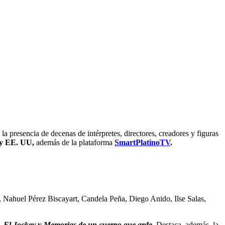
la presencia de decenas de intérpretes, directores, creadores y figuras
 y EE. UU,
además de la plataforma
SmartPlatinoTV
.
 Nahuel Pérez Biscayart, Candela Peña, Diego Anido, Ilse Salas,
,
El Jockey
y
Memorias de un cuerpo que arde
.
Destaca, además, la