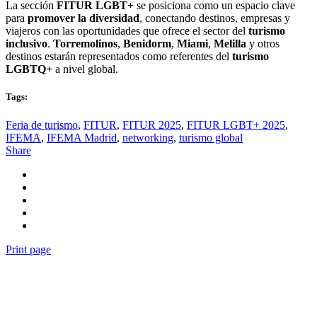
La sección
FITUR LGBT+
se posiciona como un espacio clave
para
promover la diversidad
, conectando destinos, empresas y
viajeros con las oportunidades que ofrece el sector del
turismo
inclusivo
.
Torremolinos
,
Benidorm
,
Miami
,
Melilla
y otros
destinos estarán representados como referentes del
turismo
LGBTQ+
a nivel global.
Tags:
Feria de turismo
,
FITUR
,
FITUR 2025
,
FITUR LGBT+ 2025
,
IFEMA
,
IFEMA Madrid
,
networking
,
turismo global
Share
Print page