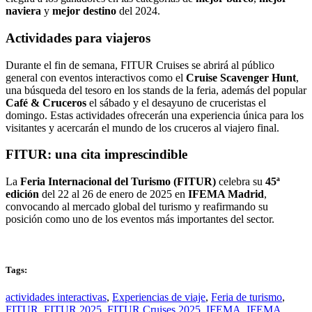
naviera
y
mejor destino
del 2024.
Actividades para viajeros
Durante el fin de semana, FITUR Cruises se abrirá al público
general con eventos interactivos como el
Cruise Scavenger Hunt
,
una búsqueda del tesoro en los stands de la feria, además del popular
Café & Cruceros
el sábado y el desayuno de cruceristas el
domingo. Estas actividades ofrecerán una experiencia única para los
visitantes y acercarán el mundo de los cruceros al viajero final.
FITUR: una cita imprescindible
La
Feria Internacional del Turismo (FITUR)
celebra su
45ª
edición
del 22 al 26 de enero de 2025 en
IFEMA Madrid
,
convocando al mercado global del turismo y reafirmando su
posición como uno de los eventos más importantes del sector.
Tags:
actividades interactivas
,
Experiencias de viaje
,
Feria de turismo
,
FITUR
,
FITUR 2025
,
FITUR Cruises 2025
,
IFEMA
,
IFEMA