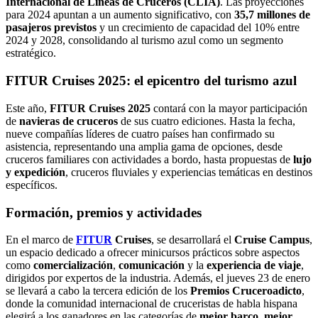
Internacional de Líneas de Cruceros (CLIA)
. Las proyecciones
para 2024 apuntan a un aumento significativo, con
35,7 millones de
pasajeros previstos
y un crecimiento de capacidad del 10% entre
2024 y 2028, consolidando al turismo azul como un segmento
estratégico.
FITUR Cruises 2025: el epicentro del turismo azul
Este año,
FITUR Cruises 2025
contará con la mayor participación
de
navieras de cruceros
de sus cuatro ediciones. Hasta la fecha,
nueve compañías líderes de cuatro países han confirmado su
asistencia, representando una amplia gama de opciones, desde
cruceros familiares con actividades a bordo, hasta propuestas de
lujo
y expedición
, cruceros fluviales y experiencias temáticas en destinos
específicos.
Formación, premios y actividades
En el marco de
FITUR
Cruises
, se desarrollará el
Cruise Campus
,
un espacio dedicado a ofrecer minicursos prácticos sobre aspectos
como
comercialización
,
comunicación
y la
experiencia de viaje
,
dirigidos por expertos de la industria. Además, el jueves 23 de enero
se llevará a cabo la tercera edición de los
Premios Cruceroadicto
,
donde la comunidad internacional de cruceristas de habla hispana
elegirá a los ganadores en las categorías de
mejor barco
,
mejor