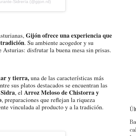
rante-Sidrería (@gijon.rd)
Gijón ofrece una experiencia que
asturianas,
tradición
. Su ambiente acogedor y su
e Asturias: disfrutar la buena mesa sin prisas.
ar y tierra,
una de las características más
Entre sus platos destacados se encuentran las
 Sidra
Arroz Meloso
de Chistorra y
, el
o
, preparaciones que reflejan la riqueza
e vinculada al producto y a la tradición.
Úl
Ba
ca