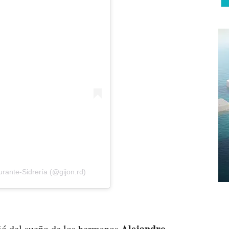
rante-Sidrería (@gijon.rd)
Alejandro
ió del sueño de los hermanos