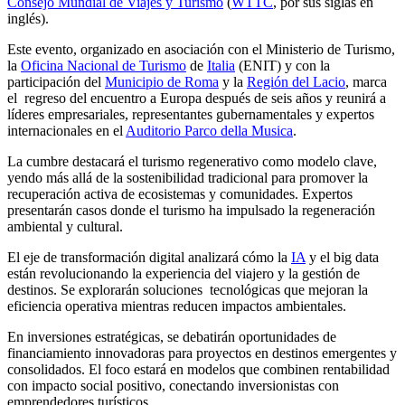
Consejo Mundial de Viajes y Turismo
(
WTTC
, por sus siglas en
inglés).
Este evento, organizado en asociación con el Ministerio de Turismo,
la
Oficina Nacional de Turismo
de
Italia
(ENIT) y con la
participación del
Municipio de Roma
y la
Región del Lacio
, marca
el regreso del encuentro a Europa después de seis años y reunirá a
líderes empresariales, representantes gubernamentales y expertos
internacionales en el
Auditorio Parco della Musica
.
La cumbre destacará el turismo regenerativo como modelo clave,
yendo más allá de la sostenibilidad tradicional para promover la
recuperación activa de ecosistemas y comunidades. Expertos
presentarán casos donde el turismo ha impulsado la regeneración
ambiental y cultural.
El eje de transformación digital analizará cómo la
IA
y el big data
están revolucionando la experiencia del viajero y la gestión de
destinos. Se explorarán soluciones tecnológicas que mejoran la
eficiencia operativa mientras reducen impactos ambientales.
En inversiones estratégicas, se debatirán oportunidades de
financiamiento innovadoras para proyectos en destinos emergentes y
consolidados. El foco estará en modelos que combinen rentabilidad
con impacto social positivo, conectando inversionistas con
emprendedores turísticos.