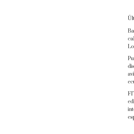
Úl
Ba
ca
Lo
Pu
di
av
ec
FI
ed
in
es