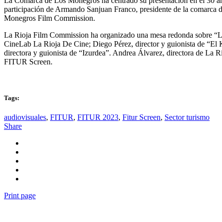
La Comarca de Los Monegros ha centrado su presentación en el 30 ani
participación de Armando Sanjuan Franco, presidente de la comarca d
Monegros Film Commission.
La Rioja Film Commission ha organizado una mesa redonda sobre “La R
CineLab La Rioja De Cine; Diego Pérez, director y guionista de “El 
directora y guionista de “Izurdea”. Andrea Álvarez, directora de La 
FITUR Screen.
Tags:
audiovisuales
,
FITUR
,
FITUR 2023
,
Fitur Screen
,
Sector turismo
Share
Print page