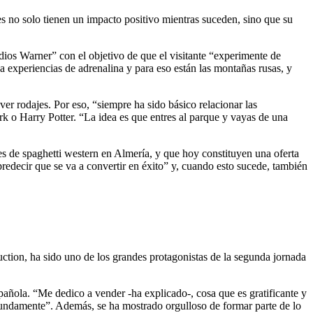
es no solo tienen un impacto positivo mientras suceden, sino que su
dios Warner” con el objetivo de que el visitante “experimente de
ca experiencias de adrenalina y para eso están las montañas rusas, y
er rodajes. Por eso, “siempre ha sido básico relacionar las
k o Harry Potter. “La idea es que entres al parque y vayas de una
es de spaghetti western en Almería, y que hoy constituyen una oferta
predecir que se va a convertir en éxito” y, cuando esto sucede, también
uction, ha sido uno de los grandes protagonistas de la segunda jornada
añola. “Me dedico a vender -ha explicado-, cosa que es gratificante y
undamente”. Además, se ha mostrado orgulloso de formar parte de lo