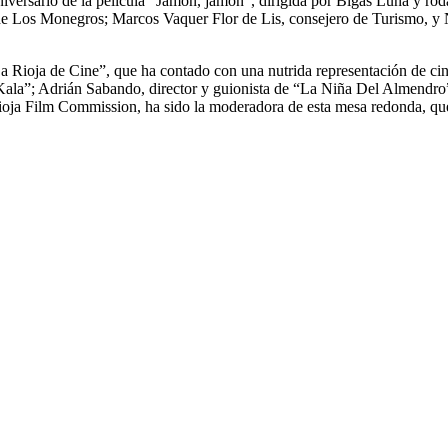
versario de la película “Jamón, jamón”, dirigida por Bigas Luna y rod
e Los Monegros; Marcos Vaquer Flor de Lis, consejero de Turismo, y Na
ioja de Cine”, que ha contado con una nutrida representación de cinea
Kala”; Adrián Sabando, director y guionista de “La Niña Del Almendro”
Rioja Film Commission, ha sido la moderadora de esta mesa redonda, qu