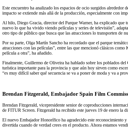
Este encuentro ha analizado los espacios de ocio surgidos alrededor de
impacto se extiende más allá de la producción, especialmente con impa
Al hilo, Diego Gracia, director del Parque Warner, ha explicado que t
nuevo lo que ha vivido viendo películas y series de televisión”, adapt
otro tipo de público que busca que las atracciones lo transporten de nu
Por su parte, Olga Martín Sancho ha recordado que el parque temático 
atracciones con las películas”, entre las que mencionó clásicos como 
película a otra”, ha añadido.
Finalmente, Guillermo de Oliveira ha hablado sobre los poblados del O
turística importante para la provincia y que aún hoy sirven como escen
“es muy difícil saber qué secuencia se va a poner de moda y va a provo
Brendan Fitzgerald, Embajador Spain Film Commiss
Brendan Fitzgerald, vicepresidente senior de coproducciones internaci
de FITUR Screen. Fitzgerald ha recibido este jueves 19 de enero la
El nuevo Embajador Honorífico ha agradecido este reconocimiento y se
divertida cuando de verdad crees en el producto. Ahora estamos ven