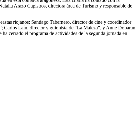
ada en esta comarca aragonesa. Esta charla ha contado con la
talia Arazo Capistros, directora área de Turismo y responsable de
stas riojanos: Santiago Tabernero, director de cine y coordinador
; Carlos Laín, director y guionista de “La Maleza”, y Anne Dobaran,
e ha cerrado el programa de actividades de la segunda jornada en