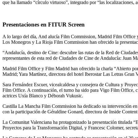
que ha llamado “círculo virtuoso”, integrado por “las localizaciones, a
Presentaciones en FITUR Screen
A lo largo del día, And alucía Film Commission, Madrid Film Offic
Los Monegros y La Rioja Film Commission han ofrecido la presentaci
“Andalucía, destino de Cine: descubre las rutas de la Red de Ciudades
representantes de esta red de Ciudades de Cine de Andalucía: Juan Ma
Madrid Film Office y Film Madrid han ofrecido la charla “Abierto por ro
Madrid; Yara Martínez, directora del hotel Iberostar Las Letras Gran
Sara Fernández Escuer, vicealcaldesa y consejera de Cultura y Proy
Film Office. A continuación, el turno ha sido para Vigo Film Office, c
actrices Uxía Blanco y Déborah Vukusic.
Castilla La Mancha Film Commission ha dedicado su intervención en
con la participación de Géraldine Gonard, directora de Inside Conte
La Comunitat Valenciana ha protagonizado la presentación titulada “E
Proyectos para la Transformación Digital, y Francesc Colomer, secre