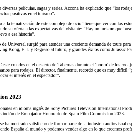
 diversas películas, sagas y series. Azcona ha explicado que “los rodaj
ctos positivos en el turismo”.
oda la tematización de este complejo de ocio “tiene que ver con los estu
ando su oferta a las expectativas del visitante: “Hay un turismo que bus
evo a esa historia”.
de Universal surgió para atender una creciente demanda de tours para v
King Kong, E.T. y Regreso al futuro, y grandes éxitos como Jurassic Par
este creados en el desierto de Tabernas durante el ‘boom’ de los rodaj
arios para rodajes. El director, finalmente, recordó que es muy difícil “
car el interés en el espectador”.
ion 2023
onales en idioma inglés de Sony Pictures Television International Prod
 distinción de Embajador Honorario de Spain Film Commission 2023.
 ha mostrado satisfecho de formar parte de la industria audiovisual esp
diendo España al mundo y podemos vender algo en lo que creemos prof