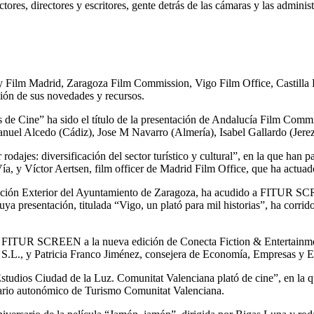
ctores, directores y escritores, gente detrás de las cámaras y las adminis
e y Film Madrid, Zaragoza Film Commission, Vigo Film Office, Casti
ón de sus novedades y recursos.
 de Cine” ha sido el título de la presentación de Andalucía Film Commis
nuel Alcedo (Cádiz), Jose M Navarro (Almería), Isabel Gallardo (Jerez
dajes: diversificación del sector turístico y cultural”, en la que han p
 Vía, y Víctor Aertsen, film officer de Madrid Film Office, que ha actu
ección Exterior del Ayuntamiento de Zaragoza, ha acudido a FITUR SC
uya presentación, titulada “Vigo, un plató para mil historias”, ha corri
 FITUR SCREEN a la nueva edición de Conecta Fiction & Entertainment
nt S.L., y Patricia Franco Jiménez, consejera de Economía, Empresas 
studios Ciudad de la Luz. Comunitat Valenciana plató de cine”, en la q
tario autonómico de Turismo Comunitat Valenciana.