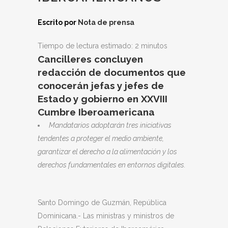
Escrito por
Nota de prensa
Tiempo de lectura estimado:
2
minutos
Cancilleres concluyen
redacción de documentos que
conocerán
jefas y jefes de
Estado y gobierno en XXVIII
Cumbre Iberoamericana
Mandatarios adoptarán tres iniciativas
tendentes a proteger el medio ambiente,
garantizar el derecho a la alimentación y los
derechos fundamentales en entornos digitales.
Santo Domingo de Guzmán, República
Dominicana.- Las ministras y ministros de