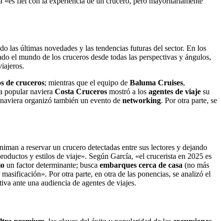
a «es fiel con la experiencia de un crucero, pero mayoritariamente
do las últimas novedades y las tendencias futuras del sector. En los
do el mundo de los cruceros desde todas las perspectivas y ángulos,
iajeros.
s de cruceros
; mientras que el equipo de
Baluma Cruises
,
 la popular naviera
Costa Cruceros
mostró a los
agentes de viaje
su
a naviera organizó también un evento de
networking
. Por otra parte, se
niman a reservar un crucero detectadas entre sus lectores y dejando
productos y estilos de viaje». Según García, «el crucerista en 2025 es
io
un factor determinante; busca
embarques cerca de casa
(no más
 masificación». Por otra parte, en otra de las ponencias, se analizó el
tiva ante una audiencia de agentes de viajes.