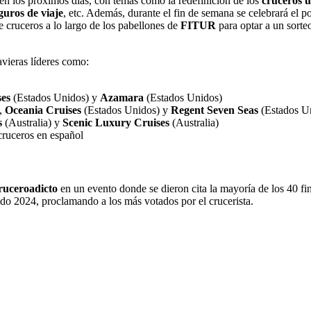
n los próximos días, con temas como la redefinición de los
cruceros 
guros de viaje
, etc. Además, durante el fin de semana se celebrará el 
de cruceros a lo largo de los pabellones de
FITUR
para optar a un sorte
vieras líderes como:
ses
(Estados Unidos) y
Azamara
(Estados Unidos)
,
Oceania Cruises
(Estados Unidos) y
Regent Seven Seas
(Estados U
s
(Australia) y
Scenic Luxury Cruises
(Australia)
cruceros en español
ruceroadicto
en un evento donde se dieron cita la mayoría de los 40 fin
sado 2024, proclamando a los más votados por el crucerista.