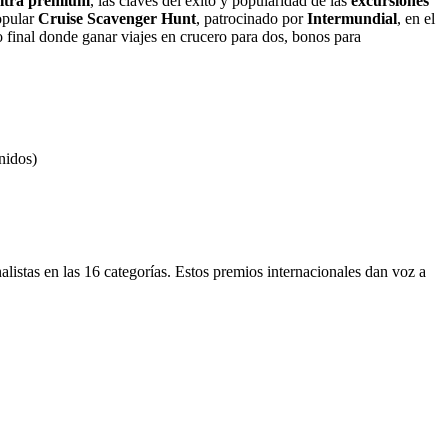
ultra premium
, las claves del éxito y popularidad de las
excursiones
popular
Cruise Scavenger Hunt
, patrocinado por
Intermundial
, en el
o final donde ganar viajes en crucero para dos, bonos para
nidos)
alistas en las 16 categorías. Estos premios internacionales dan voz a