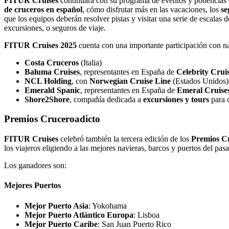
FITUR Cruises
continuará con su programa de eventos y ponencias e
de cruceros en español
, cómo disfrutar más en las vacaciones, los
se
que los equipos deberán resolver pistas y visitar una serie de escalas 
excursiones, o seguros de viaje.
FITUR Cruises 2025
cuenta con una importante participación con na
Costa Cruceros
(Italia)
Baluma Cruises
, representantes en España de
Celebrity Crui
NCL Holding
, con
Norwegian Cruise Line
(Estados Unidos)
Emerald Spanic
, representantes en España de
Emeral Cruise
Shore2Shore
, compañía dedicada a
excursiones y tours
para 
Premios Cruceroadicto
FITUR Cruises
celebró también la tercera edición de los
Premios C
los viajeros eligiendo a las mejores navieras, barcos y puertos del pa
Los ganadores son:
Mejores Puertos
Mejor Puerto Asia
: Yokohama
Mejor Puerto Atlántico Europa
: Lisboa
Mejor Puerto Caribe
: San Juan Puerto Rico