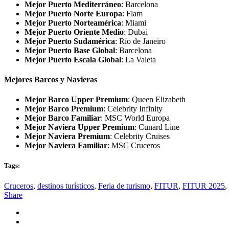
Mejor Puerto Mediterráneo
: Barcelona
Mejor Puerto Norte Europa
: Flam
Mejor Puerto Norteamérica
: Miami
Mejor Puerto Oriente Medio
: Dubai
Mejor Puerto Sudamérica
: Río de Janeiro
Mejor Puerto Base Global
: Barcelona
Mejor Puerto Escala Global
: La Valeta
Mejores Barcos y Navieras
Mejor Barco Upper Premium
: Queen Elizabeth
Mejor Barco Premium
: Celebrity Infinity
Mejor Barco Familiar
: MSC World Europa
Mejor Naviera Upper Premium
: Cunard Line
Mejor Naviera Premium
: Celebrity Cruises
Mejor Naviera Familiar
: MSC Cruceros
Tags:
Cruceros
,
destinos turísticos
,
Feria de turismo
,
FITUR
,
FITUR 2025
,
Share