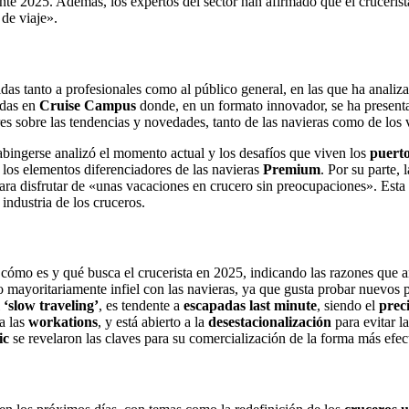
te 2025. Además, los expertos del sector han afirmado que el crucerist
 de viaje».
das tanto a profesionales como al público general, en las que ha analiza
adas en
Cruise Campus
donde, en un formato innovador, se ha presenta
es sobre las tendencias y novedades, tanto de las navieras como de los v
ingerse analizó el momento actual y los desafíos que viven los
puerto
ó los elementos diferenciadores de las navieras
Premium
. Por su parte,
ara disfrutar de «unas vacaciones en crucero sin preocupaciones». Est
 industria de los cruceros.
ó cómo es y qué busca el crucerista en 2025, indicando las razones que a
ro mayoritariamente infiel con las navieras, ya que gusta probar nuevos 
l
‘slow traveling’
, es tendente a
escapadas last minute
, siendo el
prec
ta las
workations
, y está abierto a la
desestacionalización
para evitar la
ic
se revelaron las claves para su comercialización de la forma más efec