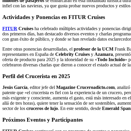
millones de pasajeros
se embarcarán en esta modalidad turística duran
infiel con las navieras, ya que gusta probar nuevos productos y estilos
Actividades y Ponencias en FITUR Cruises
FITUR
Cruises
ha celebrado múltiples actividades y ponencias dirigi
dos primeros días, han destacado diversos eventos y charlas program
con gran éxito de público, y donde se han revelado datos esclarecedor
Entre otras ponencias desarrolladas, el
profesor de la UCM
Frank Bab
representantes en España de
Celebrity Cruises
y
Azamara
, present
oferta de producto para 2025 y la idoneidad de su «
Todo Incluido
» p
celebraron diversas charlas que dieron a conocer el estado actual de la
Perfil del Crucerista en 2025
Jesús García
, editor jefe del
Magazine Cruceroadicto.com
, analiz
patente que «el crucerista es fiel con la experiencia de un crucero, pe
más exigente y consciente, aumenta el gasto, está más interesado en e
allá de tres horas), quiere tener la sensación de ser sostenibles, aumen
sector de los
cruceros de lujo
. En este sentido, desde
Emerald Span
Próximos Eventos y Participantes