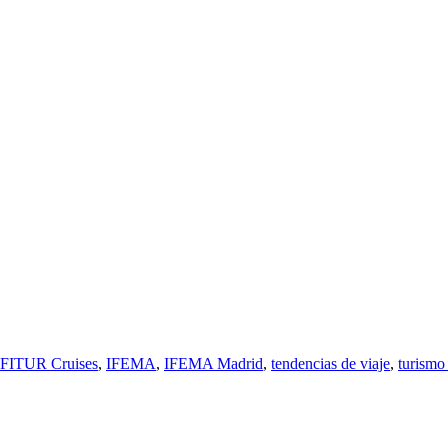
FITUR Cruises
,
IFEMA
,
IFEMA Madrid
,
tendencias de viaje
,
turismo