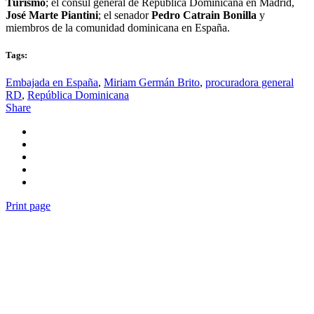
Turismo
; el cónsul general de República Dominicana en Madrid,
José Marte Piantini
; el senador
Pedro Catrain Bonilla
y
miembros de la comunidad dominicana en España.
Tags:
Embajada en España
,
Miriam Germán Brito
,
procuradora general
RD
,
República Dominicana
Share
Print page