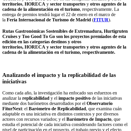
territorios
,
HORECA
y
sector transportes
y
otros agentes de la
cadena de la alimentación en el turismo
, respectivamente. La
entrega de premios tendrá lugar el 22 de enero en el marco de
la
Feria Internacional de Turismo de Madrid
(
FITUR
).
Rutas Gastronómicas Sostenibles de Extremadura
,
Hurtigruten
Cruises
y
Too Good To Go
son los proyectos premiados de esta
edición en las categorías
destinos y otros
territorios
,
HORECA
y
sector transportes
y
otros agentes de la
cadena de la alimentación en el turismo
, respectivamente.
Analizando el impacto y la replicabilidad de las
iniciativas
Como cada año, la investigación ha enfocado sus esfuerzos en
analizar la
replicabilidad
y el
impacto positivo
de las iniciativas
mediante dos barómetros desarrollados por el
Observatorio
FiturNext
: el
Barómetro de Replicabilidad
, que examina cuán
adaptable es una iniciativa en distintos contextos y por diversos
actores con recursos variados; y el
Barómetro de Impacto
, que
estudia el potencial de cada iniciativa considerando factores como el
nivel de participación en el proyecto, el trabajo previo y el efecto