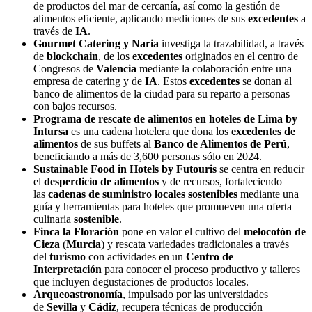
de productos del mar de cercanía, así como la gestión de
alimentos eficiente, aplicando mediciones de sus
excedentes
a
través de
IA
.
Gourmet Catering y Naria
investiga la trazabilidad, a través
de
blockchain
, de los
excedentes
originados en el centro de
Congresos de
Valencia
mediante la colaboración entre una
empresa de catering y de
IA
. Estos
excedentes
se donan al
banco de alimentos de la ciudad para su reparto a personas
con bajos recursos.
Programa de rescate de alimentos en hoteles de Lima by
Intursa
es una cadena hotelera que dona los
excedentes de
alimentos
de sus buffets al
Banco de Alimentos de Perú
,
beneficiando a más de 3,600 personas sólo en 2024.
Sustainable Food in Hotels by Futouris
se centra en reducir
el
desperdicio de alimentos
y de recursos, fortaleciendo
las
cadenas de suministro locales sostenibles
mediante una
guía y herramientas para hoteles que promueven una oferta
culinaria
sostenible
.
Finca la Floración
pone en valor el cultivo del
melocotón de
Cieza
(
Murcia
) y rescata variedades tradicionales a través
del
turismo
con actividades en un
Centro de
Interpretación
para conocer el proceso productivo y talleres
que incluyen degustaciones de productos locales.
Arqueoastronomía
, impulsado por las universidades
de
Sevilla
y
Cádiz
, recupera técnicas de producción