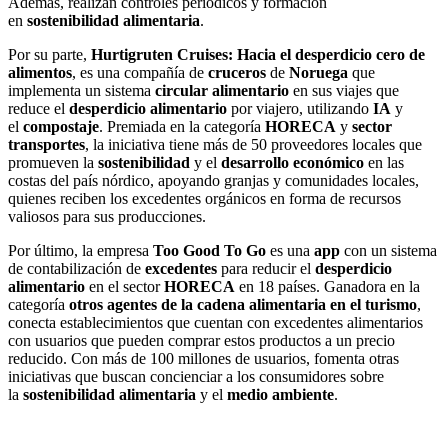
Además, realizan controles periódicos y formación
en
sostenibilidad alimentaria
.
Por su parte,
Hurtigruten Cruises: Hacia el desperdicio cero de
alimentos
, es una compañía de
cruceros
de
Noruega
que
implementa un sistema
circular alimentario
en sus viajes que
reduce el
desperdicio alimentario
por viajero, utilizando
IA
y
el
compostaje
. Premiada en la categoría
HORECA
y
sector
transportes
, la iniciativa tiene más de 50 proveedores locales que
promueven la
sostenibilidad
y el
desarrollo económico
en las
costas del país nórdico, apoyando granjas y comunidades locales,
quienes reciben los excedentes orgánicos en forma de recursos
valiosos para sus producciones.
Por último, la empresa
Too Good To Go
es una
app
con un sistema
de contabilización de
excedentes
para reducir el
desperdicio
alimentario
en el sector
HORECA
en 18 países. Ganadora en la
categoría
otros agentes de la cadena alimentaria en el turismo
,
conecta establecimientos que cuentan con excedentes alimentarios
con usuarios que pueden comprar estos productos a un precio
reducido. Con más de 100 millones de usuarios, fomenta otras
iniciativas que buscan concienciar a los consumidores sobre
la
sostenibilidad alimentaria
y el
medio ambiente
.