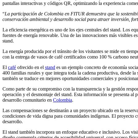
pantallas interactivas y códigos QR, optimizando la experiencia comer
“
La participación de Colombia en FITUR demuestra que la sostenibilid
conservación ambiental y desarrollo social para atraer inversión, for
La eficiencia energética es uno de los ejes centrales del stand. Los e
fuentes de energía renovable. Una de las innovaciones más visibles es 
stand.
La energía producida por el tránsito de los visitantes se mide en tiem
con la entrega de vasos de café certificados como 100 % carbono neut
El
café
ofrecido en el
stand
es un ejemplo concreto de economía social
400 familias rurales y que integra toda la cadena productiva, desde l
también se traduce en mejores oportunidades comerciales y posicionam
Como parte de su compromiso con la transparencia y la gestión respo
operación y el desmontaje del stand. Esta información se presenta al 
desarrollo comunitario en
Colombia
.
Las compensaciones se destinarán a un proyecto ubicado en la reserva
condiciones de vida digna para comunidades indígenas. El proyecto cu
desarrollo.
El stand también incorpora un enfoque educativo e inclusivo. Los visit
diseño contempla criterios de accesibilidad universal, con acceso físi