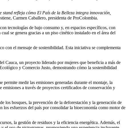
 stand refleja cómo El País de la Belleza integra innovación,
ostiene, Carmen Caballero, presidenta de ProColombia.
n con tecnologías de bajo consumo y, en espacios específicos, con
cual se genera gracias a un piso cinético instalado en el área del
ico con el mensaje de sostenibilidad. Esta iniciativa se complementa
del Cauca, un proyecto liderado por mujeres que beneficia a más de
fé Ecológico y Comercio Justo, demostrando cómo la sostenibilidad
e permite medir las emisiones generadas durante el montaje, la
e emisiones a través de proyectos certificados de conservación y
e los bosques, la prevención de la deforestación y la generación de
on los esfuerzos del país por consolidar la bioeconomía como motor de
ursos, la gestión de residuos y la eficiencia energética. Además, el
lle y el uso de pictogramas, promoviendo una experiencia incluyente