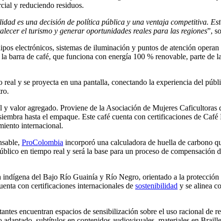
cial y reduciendo residuos.
ad es una decisión de política pública y una ventaja competitiva. Este
talecer el turismo y generar oportunidades reales para las regiones
”, s
quipos electrónicos, sistemas de iluminación y puntos de atención opera
la barra de café, que funciona con energía 100 % renovable, parte de la 
po real y se proyecta en una pantalla, conectando la experiencia del públ
ro.
 y valor agregado. Proviene de la Asociación de Mujeres Caficultoras 
a siembra hasta el empaque. Este café cuenta con certificaciones de Ca
iento internacional.
nsable,
ProColombia
incorporó una calculadora de huella de carbono qu
público en tiempo real y será la base para un proceso de compensación d
 indígena del Bajo Río Guainía y Río Negro, orientado a la protección d
enta con certificaciones internacionales de
sostenibilidad
y se alinea c
antes encuentran espacios de sensibilización sobre el uso racional de rec
co adaptado, subtítulos en contenidos audiovisuales, materiales en Brai