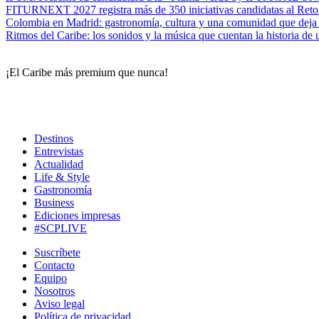
FITURNEXT 2027 registra más de 350 iniciativas candidatas al Reto 2
Colombia en Madrid: gastronomía, cultura y una comunidad que deja 
Ritmos del Caribe: los sonidos y la música que cuentan la historia de 
¡El Caribe más premium que nunca!
Destinos
Entrevistas
Actualidad
Life & Style
Gastronomía
Business
Ediciones impresas
#SCPLIVE
Suscríbete
Contacto
Equipo
Nosotros
Aviso legal
Política de privacidad