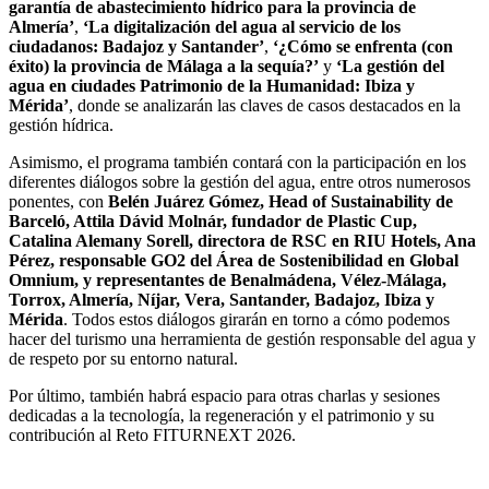
garantía de abastecimiento hídrico para la provincia de
Almería’
,
‘La digitalización del agua al servicio de los
ciudadanos: Badajoz y Santander’
,
‘¿Cómo se enfrenta (con
éxito) la provincia de Málaga a la sequía?’
y
‘La gestión del
agua en ciudades Patrimonio de la Humanidad: Ibiza y
Mérida’
, donde se analizarán las claves de casos destacados en la
gestión hídrica.
Asimismo, el programa también contará con la participación en los
diferentes diálogos sobre la gestión del agua, entre otros numerosos
ponentes, con
Belén Juárez Gómez, Head of Sustainability de
Barceló, Attila Dávid Molnár, fundador de Plastic Cup,
Catalina Alemany Sorell, directora de RSC en RIU Hotels, Ana
Pérez, responsable GO2 del Área de Sostenibilidad en Global
Omnium, y representantes de Benalmádena, Vélez-Málaga,
Torrox, Almería, Níjar, Vera, Santander, Badajoz, Ibiza y
Mérida
. Todos estos diálogos girarán en torno a cómo podemos
hacer del turismo una herramienta de gestión responsable del agua y
de respeto por su entorno natural.
Por último, también habrá espacio para otras charlas y sesiones
dedicadas a la tecnología, la regeneración y el patrimonio y su
contribución al Reto FITURNEXT 2026.