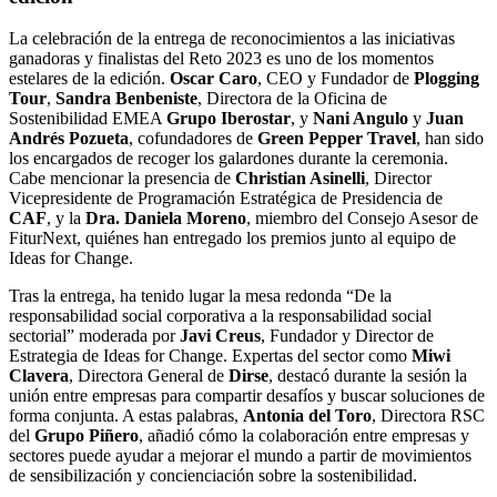
La celebración de la entrega de reconocimientos a las iniciativas
ganadoras y finalistas del Reto 2023 es uno de los momentos
estelares de la edición.
Oscar Caro
, CEO y Fundador de
Plogging
Tour
,
Sandra Benbeniste
, Directora de la Oficina de
Sostenibilidad EMEA
Grupo Iberostar
, y
Nani Angulo
y
Juan
Andrés Pozueta
, cofundadores de
Green Pepper Travel
, han sido
los encargados de recoger los galardones durante la ceremonia.
Cabe mencionar la presencia de
Christian Asinelli
, Director
Vicepresidente de Programación Estratégica de Presidencia de
CAF
, y la
Dra. Daniela Moreno
, miembro del Consejo Asesor de
FiturNext, quiénes han entregado los premios junto al equipo de
Ideas for Change.
Tras la entrega, ha tenido lugar la mesa redonda “De la
responsabilidad social corporativa a la responsabilidad social
sectorial” moderada por
Javi Creus
, Fundador y Director de
Estrategia de Ideas for Change. Expertas del sector como
Miwi
Clavera
, Directora General de
Dirse
, destacó durante la sesión la
unión entre empresas para compartir desafíos y buscar soluciones de
forma conjunta. A estas palabras,
Antonia del Toro
, Directora RSC
del
Grupo Piñero
, añadió cómo la colaboración entre empresas y
sectores puede ayudar a mejorar el mundo a partir de movimientos
de sensibilización y concienciación sobre la sostenibilidad.