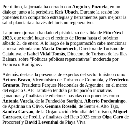
Por último, la jornada ha cerrado con
Angulo
y
Pozueta
, en un
diálogo junto a la periodista
Kris Ubach
. Durante la sesión los
ponentes han compartido estrategias y herramientas para mejorar la
salud planetaria a través del turismo regenerativo.
La primera jornada ha dado el pistoletazo de salida de
FiturNext
2023
, que tendrá lugar en el recinto de
Ifema
hasta el próximo
sábado 21 de enero. A lo largo de la programación cabe mencionar
la mesa redonda con
Marta Domènech
, Directora de Turismo de
Catalunya, e
Isabel Vidal Tomás
, Directora de Turismo de les Illes
Balears, sobre “Políticas públicas regenerativas” moderada por
Francisco Rodríguez.
Además, destaca la presencia de expertos del sector turístico como
Arturo Bravo
, Viceministro de Turismo de Colombia, y
Frederico
Granato
, Presidente Parques Nacionales de Argentina, en el marco
del espacio CAF. También tendrán participación iniciativas
ganadoras y finalistas de ediciones pasadas con ponentes como
Antonia Varela
, de la Fundación Starlight,
Alberto Pordomingo
,
de Apadrina un Olivo,
Gemma Roselló
, de Sentir el Alto Tajo,
Sandra Carvao
, de la Organización Mundial del Turismo,
Miguel
Carrasco
, de Predif, y finalistas del Reto 2023 como
Olga Caro
de
Procoreef y
David Leventhal
de Playa Viva.