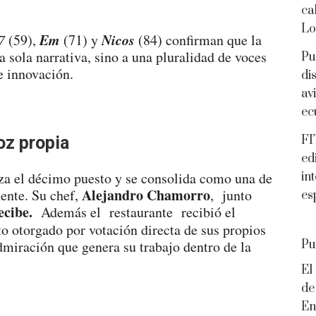
ca
Lo
Em
Nicos
7
(59),
(71) y
(84) confirman que la
sola narrativa, sino a una pluralidad de voces
Pu
e innovación.
di
av
ec
oz propia
FI
ed
nza el décimo puesto y se consolida como una de
in
Alejandro Chamorro
ente. Su chef,
, junto
es
ecibe.
Además el restaurante recibió el
o otorgado por votación directa de sus propios
admiración que genera su trabajo dentro de la
Pu
El
de
En