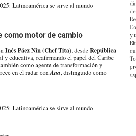
di
de
Re
Co
be como motor de cambio
y 
Ri
Inés Páez Nin (Chef Tita
República
en
), desde
qu
al y educativa, reafirmando el papel del Caribe
To
o también como agente de transformación y
pr
Ana
,
rece en el radar con
distinguido como
ex
ntes