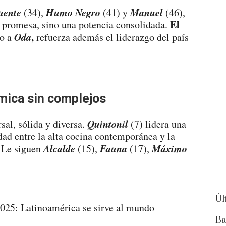
uente
Humo Negro
Manuel
(34),
(41) y
(46),
El
promesa, sino una potencia consolidada.
Oda
,
do a
refuerza además el liderazgo del país
mica sin complejos
Quintonil
sal, sólida y diversa.
(7) lidera una
dad entre la alta cocina contemporánea y la
Alcalde
Fauna
Máximo
. Le siguen
(15),
(17),
Úl
Ba