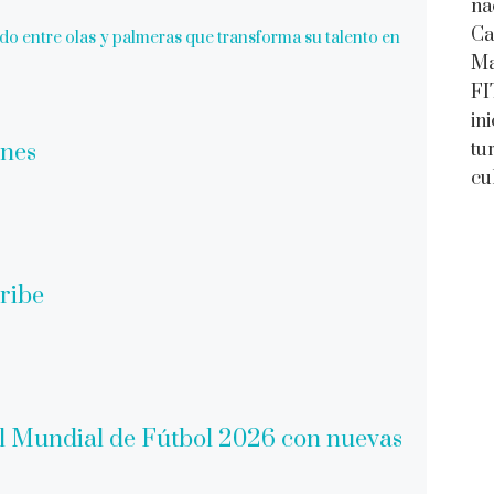
na
Ca
do entre olas y palmeras que transforma su talento en
Ma
FI
in
tu
cu