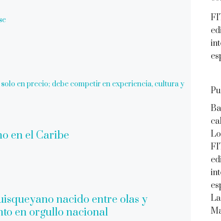
FI
se
ed
in
es
olo en precio; debe competir en experiencia, cultura y
Pu
Ba
ca
Lo
FI
ed
in
es
La
Ma