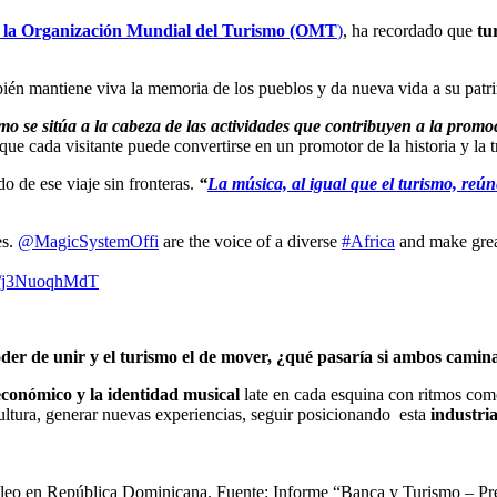
de la Organización Mundial del Turismo (OMT
)
, ha recordado que
tu
ién mantiene viva la memoria de los pueblos y da nueva vida a su patr
mo se sitúa a la cabeza de las actividades que contribuyen a la promoc
 que cada visitante puede convertirse en un promotor de la historia y la 
o de ese viaje sin fronteras.
“
La música, al igual que el turismo, reún
es.
@MagicSystemOffi
are the voice of a diverse
#Africa
and make gre
om/j3NuoqhMdT
poder de unir y el turismo el de mover, ¿qué pasaría si ambos cami
conómico y la identidad musical
late en cada esquina con ritmos com
ultura, generar nuevas experiencias, seguir posicionando esta
industri
empleo en República Dominicana. Fuente: Informe “Banca y Turismo – P