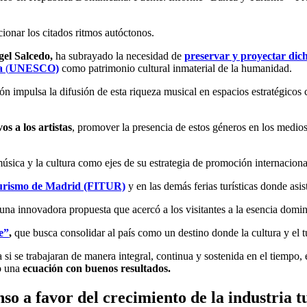
ionar los citados ritmos autóctonos.
el Salcedo,
ha subrayado la necesidad de
preservar y proyectar dic
a
(
UNESCO)
como patrimonio cultural inmaterial de la humanidad.
ión impulsa la difusión de esta riqueza musical en espacios estratégico
os a los artistas
, promover la presencia de estos géneros en los medios
úsica y la cultura como ejes de su estrategia de promoción internacion
urismo de Madrid (FITUR)
y en las demás ferias turísticas donde asi
 una innovadora propuesta que acercó a los visitantes a la esencia domi
e”
,
que busca consolidar al país como un destino donde la cultura y el
za si se trabajaran de manera integral, continua y sostenida en el tiempo,
do una
ecuación con buenos resultados.
o a favor del crecimiento de la industria tu