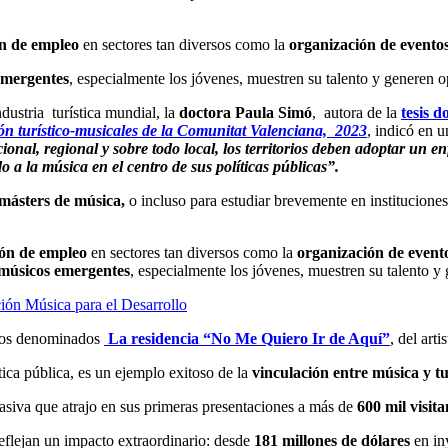
ón de empleo
en sectores tan diversos como la
organización de eventos,
emergentes
, especialmente los jóvenes, muestren su talento y generen 
dustria turística mundial, la
doctora Paula Simó
, autora de la
tesis d
ión turístico-musicales de la Comunitat Valenciana, 2023
, indicó en 
onal, regional y sobre todo local, los territorios deben adoptar un e
o a la música en el centro de sus políticas públicas”.
 másters de música,
o incluso para estudiar brevemente en institucion
ión de empleo
en sectores tan diversos como la
organización de eventos
músicos emergentes
, especialmente los jóvenes, muestren su talento y
ción Música para el Desarrollo
rtos denominados
La residencia “No Me Quiero Ir de Aquí”
, del art
tica pública, es un ejemplo exitoso de la
vinculación entre música y t
asiva que atrajo en sus primeras presentaciones a más de
600 mil visita
eflejan un impacto extraordinario: desde
181 millones de dólares
en in