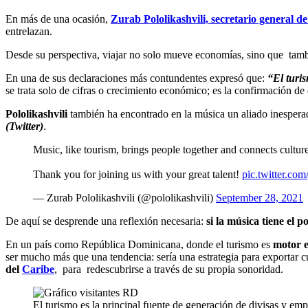
En más de una ocasión,
Zurab Pololikashvili,
secretario general 
entrelazan.
Desde su perspectiva, viajar no solo mueve economías, sino que tamb
En una de sus declaraciones más contundentes expresó que:
“El turis
se trata solo de cifras o crecimiento económico; es la confirmación de
Pololikashvili
también ha encontrado en la música un aliado inesperad
(Twitter)
.
Music, like tourism, brings people together and connects cultur
Thank you for joining us with your great talent!
pic.twitter.c
— Zurab Pololikashvili (@pololikashvili)
September 28, 2021
De aquí se desprende una reflexión necesaria:
si la música tiene el 
En un país como República Dominicana, donde el turismo es
motor e
ser mucho más que una tendencia: sería una estrategia para exportar c
del
Caribe
, para redescubrirse a través de su propia sonoridad.
El turismo es la principal fuente de generación de divisas y 