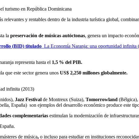
relevantes y rentables dentro de la industria turística global, combinan
ta la
preservación de músicas autóctonas
, genera un impacto económi
ollo (BID) titulado
La Economía Naranja: una oportunidad infinita 
aranja representa hasta el
1,5 % del PIB.
ula que este sector genera unos
US$ 2,250 millones globalmente.
d infinita (2013)
nidos),
Jazz Festival
de Montreux (Suiza),
Tomorrowland
(Bélgica)
ella, España) son ejemplos del desarrollo económico produce este tipo
vidades complementarias
estimulan la modernización de infraestructuras t
 España.
o másteres de música
,
o incluso para estudiar en instituciones reconocid