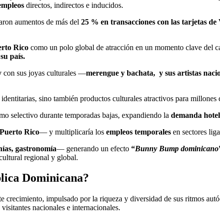
 empleos
directos, indirectos e inducidos.
traron aumentos de más del
25 % en transacciones con las tarjetas de
rto Rico
como un polo global de atracción en un momento clave del c
su país.
y
con sus joyas culturales —
merengue y bachata, y sus artistas naci
dentitarias, sino también productos culturales atractivos para millones
smo selectivo durante temporadas bajas, expandiendo la
demanda hotel
Puerto Rico
— y multiplicaría los
empleos temporales
en sectores liga
anías, gastronomía
— generando un efecto
“
Bunny Bump dominicano
ultural regional y global.
blica Dominicana?
 crecimiento, impulsado por la riqueza y diversidad de sus ritmos autó
visitantes nacionales e internacionales.