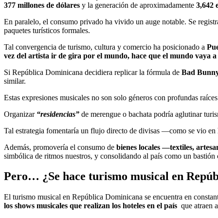
377 millones de dólares
y la generación de aproximadamente
3,642
En paralelo, el consumo privado ha vivido un auge notable. Se regis
paquetes turísticos formales.
Tal convergencia de turismo, cultura y comercio ha posicionado a
Pue
vez del artista ir de gira por el mundo, hace que el mundo vaya a 
Si República Dominicana decidiera replicar la fórmula de
Bad Bunn
similar.
Estas expresiones musicales no son solo géneros con profundas raíces i
Organizar
“residencias”
de merengue o bachata podría aglutinar turi
Tal estrategia fomentaría un flujo directo de divisas —como se vio en
Además, promovería el consumo de
bienes locales —textiles, artes
simbólica de ritmos nuestros, y consolidando al país como un bastión c
Pero… ¿Se hace turismo musical en Repú
El turismo musical en República Dominicana se encuentra en constante
los shows musicales que realizan los hoteles en el país
que atraen a 