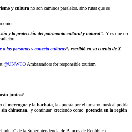
rismo y cultura
no son caminos paralelos, sino rutas que se
imonio.
ión y la protección del patrimonio cultural y natural”.
Y es que no
tradición.
e a las personas y conecta culturas
”, escribió en su cuenta de X
at
@UNWTO
Ambassadors for responsible tourism.
narán juntos?
o el
merengue y la bachata
, la apuesta por el turismo musical podría
a sin chimenea,
y continuar creciendo como
potencia en la región
reliminar” de la Superintendencia de Bancos de República