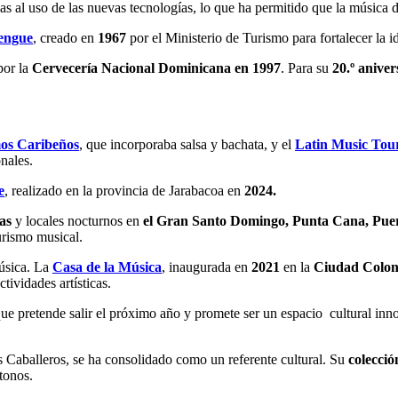
cias al uso de las nuevas tecnologías, lo que ha permitido que la música
rengue
, creado en
1967
por el Ministerio de Turismo para fortalecer la id
por la
Cervecería Nacional Dominicana
en
1997
. Para su
20.º anive
mos Caribeños
, que incorporaba salsa y bachata, y el
Latin Music Tou
onales.
e
, realizado en la provincia de Jarabacoa en
2024.
cas
y locales nocturnos en
el Gran Santo Domingo, Punta Cana, Puert
turismo musical.
úsica. La
Casa de la Música
, inaugurada en
2021
en la
Ciudad Colon
tividades artísticas.
ue pretende salir el próximo año y promete ser un espacio cultural inno
os Caballeros, se ha consolidado como un referente cultural. Su
colecció
ctonos.