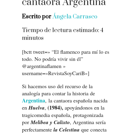
cantaora Argentina
Escrito por
Ángela Carrasco
Tiempo de lectura estimado:
4
minutos
[bctt tweet=» “El flamenco para mí lo es
todo. No podría vivir sin él”
@argentinaflamen »
username=»RevistaSoyCariB»]
Si hacemos uso del recurso de la
analogía para contar la historia de
Argentina
, la cantaora española nacida
(1984),
en
Huelva
,
apoyándonos en la
tragicomedia española, protagonizada
por
Melibea y Calixto
, Argentina sería
perfectamente
la Celestina
que conecta