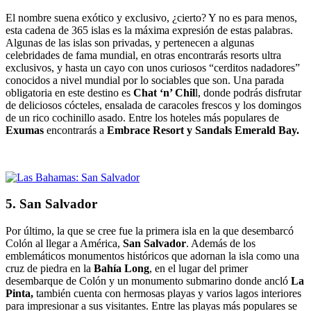
El nombre suena exótico y exclusivo, ¿cierto? Y no es para menos,
esta cadena de 365 islas es la máxima expresión de estas palabras.
Algunas de las islas son privadas, y pertenecen a algunas
celebridades de fama mundial, en otras encontrarás resorts ultra
exclusivos, y hasta un cayo con unos curiosos “cerditos nadadores”
conocidos a nivel mundial por lo sociables que son. Una parada
obligatoria en este destino es
Chat ‘n’ Chil
l, donde podrás disfrutar
de deliciosos cócteles, ensalada de caracoles frescos y los domingos
de un rico cochinillo asado. Entre los hoteles más populares de
Exumas
encontrarás a
Embrace Resort y Sandals Emerald Bay.
5. San Salvador
Por último, la que se cree fue la primera isla en la que desembarcó
Colón al llegar a América,
San Salvador
. Además de los
emblemáticos monumentos históricos que adornan la isla como una
cruz de piedra en la
Bahía Long
, en el lugar del primer
desembarque de Colón y un monumento submarino donde ancló
La
Pinta,
también cuenta con hermosas playas y varios lagos interiores
para impresionar a sus visitantes. Entre las playas más populares se