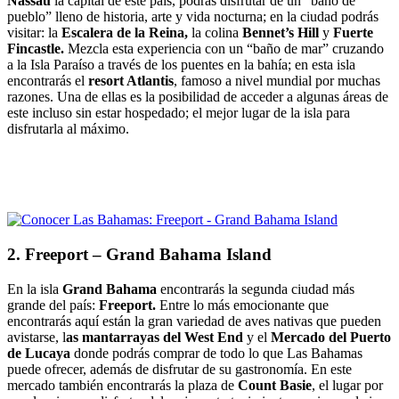
Nassau
la capital de este país, podrás disfrutar de un “baño de
pueblo” lleno de historia, arte y vida nocturna; en la ciudad podrás
visitar: la
Escalera de la Reina,
la colina
Bennet’s Hill
y
Fuerte
Fincastle.
Mezcla esta experiencia con un “baño de mar” cruzando
a la Isla Paraíso a través de los puentes en la bahía; en esta isla
encontrarás el
resort Atlantis
, famoso a nivel mundial por muchas
razones. Una de ellas es la posibilidad de acceder a algunas áreas de
este incluso sin estar hospedado; el mejor lugar de la isla para
disfrutarla al máximo.
2. Freeport – Grand Bahama Island
En la isla
Grand Bahama
encontrarás la segunda ciudad más
grande del país:
Freeport.
Entre lo más emocionante que
encontrarás aquí están la gran variedad de aves nativas que pueden
avistarse, l
as mantarrayas del West End
y el
Mercado del Puerto
de Lucaya
donde podrás comprar de todo lo que Las Bahamas
puede ofrecer, además de disfrutar de su gastronomía. En este
mercado también encontrarás la plaza de
Count Basie
, el lugar por