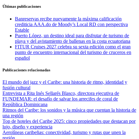
Últimas publicaciones
Banreservas recibe nuevamente la máxima calificación
crediticia AAA.do de Moody’s Local RD con perspectiva
Estable
Puerto López, un destino ideal para disfrutar de turismo de
playa y del avistamiento de ballenas en la costa ecuatoriana
FITUR Cruises 2027 celebra su sexta edición como el gran
punto de encuentro internacional del turismo de cruceros en
español
Publicaciones relacionadas
El mundo del jazz y el Caribe: una historia de ritmo, identidad y
fusión cultural
Entrevista a Rita Inés Sellarés Blasco, directora ejecutiva de
FUNDEMAR: el desafío de salvar los arrecifes de coral de
República Dominicana
Ritmos del Caribe: los sonidos y la música que cuentan la historia de
una región
Top de hoteles del Caribe 2025: cinco propiedades que destacan por
lujo, diseño y experiencia
Aerolíneas caribeñas: conectividad, turismo y rutas que unen la
región