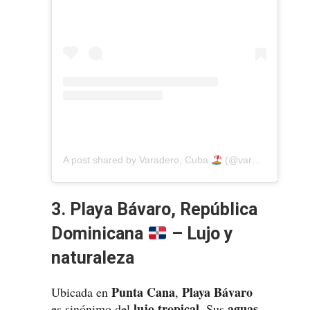
A post shared by Varadero, Cuba
(@varaderobeach.cuba)
3. Playa Bávaro, República
Dominicana
– Lujo y
naturaleza
Punta Cana
Playa Bávaro
Ubicada en
,
lujo tropical
aguas
es sinónimo del
. Sus