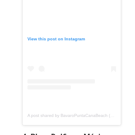
View this post on Instagram
A post shared by BavaroPuntaCanaBeach (@bavaropuntacanabeach)