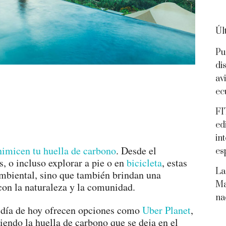
Úl
Pu
di
av
ec
FI
ed
in
nimicen tu huella de carbono
. Desde el
es
s, o incluso explorar a pie o en
bicicleta
, estas
La
ambiental, sino que también brindan una
Ma
con la naturaleza y la comunidad.
na
a día de hoy ofrecen opciones como
Uber Planet
,
iendo la huella de carbono que se deja en el