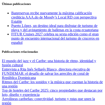
Últimas publicaciones
Banreservas recibe nuevamente la máxima calificación
crediticia AAA.do de Moody’s Local RD con perspectiva
Estable
Puerto López, un destino ideal para disfrutar de turismo de
playa y del avistamiento de ballenas en la costa ecuatoriana
FITUR Cruises 2027 celebra su sexta edición como el gran
punto de encuentro internacional del turismo de cruceros en
español
Publicaciones relacionadas
El mundo del jazz y el Caribe: una historia de ritmo, identidad y
fusión cultural
Entrevista a Rita Inés Sellarés Blasco, directora ejecutiva de
FUNDEMAR: el desafío de salvar los arrecifes de coral de
República Dominicana
Ritmos del Caribe: los sonidos y la música que cuentan la historia de
una región
Top de hoteles del Caribe 2025: cinco propiedades que destacan por
lujo, diseño y experiencia
Aerolíneas caribeñas: conectividad, turismo y rutas que unen la
región