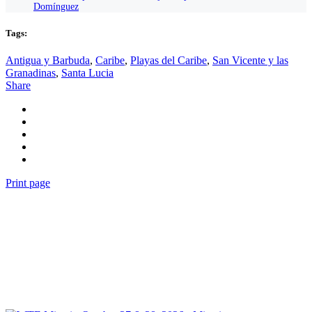
Domínguez
Tags:
Antigua y Barbuda
,
Caribe
,
Playas del Caribe
,
San Vicente y las
Granadinas
,
Santa Lucia
Share
Print page