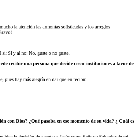
cho la atención las armonías sofisticadas y los arreglos
¡Bravo!
i: Sí y al no: No, guste o no guste.
ede recibir una persona que decide crear instituciones a favor de
, pues hay más alegría en dar que en recibir.
ación con Dios? ¿Qué pasaba en ese momento de su vida? ¿ Cuál es
mo hice la decisión de aceptar a Jesús como Señor y Salvador de mi