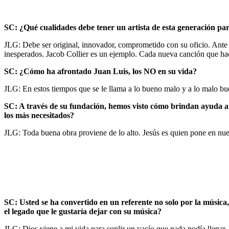
SC: ¿Qué cualidades debe tener un artista de esta generación p
JLG: Debe ser original, innovador, comprometido con su oficio. Ante 
inesperados. Jacob Collier es un ejemplo. Cada nueva canción que hac
SC: ¿Cómo ha afrontado Juan Luis, los NO en su vida?
JLG: En estos tiempos que se le llama a lo bueno malo y a lo malo bu
SC: A través de su fundación, hemos visto cómo brindan ayuda a ni
los más necesitados?
JLG: Toda buena obra proviene de lo alto. Jesús es quien pone en nues
SC: Usted se ha convertido en un referente no solo por la músic
el legado que le gustaría dejar con su música?
JLG: Dios viene a mi vida para suplir un vacío que nada podía llenar.