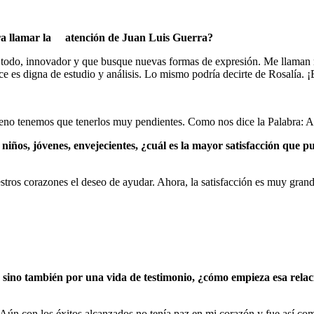
ara llamar la atención de Juan Luis Guerra?
todo, innovador y que busque nuevas formas de expresión. Me llaman mu
e es digna de estudio y análisis. Lo mismo podría decirte de Rosalía. 
eno tenemos que tenerlos muy pendientes. Como nos dice la Palabra: Al s
ños, jóvenes, envejecientes, ¿cuál es la mayor satisfacción que pu
tros corazones el deseo de ayudar. Ahora, la satisfacción es muy grande
a, sino también por una vida de testimonio, ¿cómo empieza esa rel
 Aún con los éxitos alcanzados no tenía paz en mi corazón y fue así co