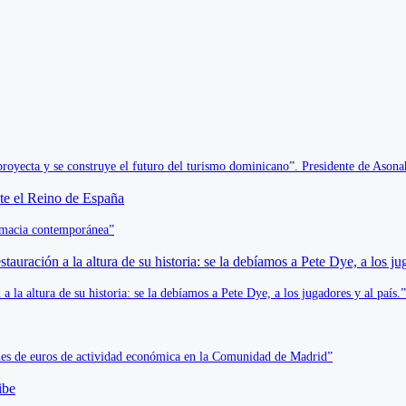
proyecta y se construye el futuro del turismo dominicano”. Presidente de Asona
lomacia contemporánea”
la altura de su historia: se la debíamos a Pete Dye, a los jugadores y al país.”
s de euros de actividad económica en la Comunidad de Madrid”