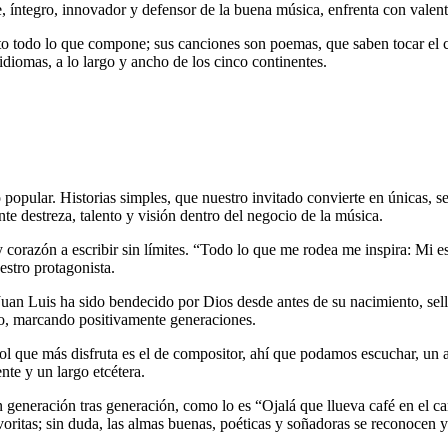
íntegro, innovador y defensor de la buena música, enfrenta con valentía u
to todo lo que compone; sus canciones son poemas, que saben tocar el c
idiomas, a lo largo y ancho de los cinco continentes.
popular. Historias simples, que nuestro invitado convierte en únicas, s
te destreza, talento y visión dentro del negocio de la música.
 corazón a escribir sin límites. “Todo lo que me rodea me inspira: Mi e
stro protagonista.
Juan Luis ha sido bendecido por Dios desde antes de su nacimiento, sella
to, marcando positivamente generaciones.
 rol que más disfruta es el de compositor, ahí que podamos escuchar, 
ente y un largo etcétera.
 generación tras generación, como lo es “Ojalá que llueva café en el 
oritas; sin duda, las almas buenas, poéticas y soñadoras se reconocen y