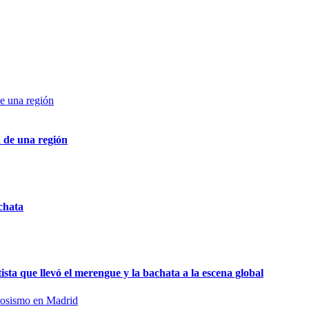
a de una región
chata
ta que llevó el merengue y la bachata a la escena global