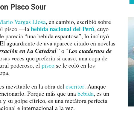
con Pisco Sour
Mario Vargas Llosa
, en cambio, escribió sobre
bebida nacional del Perú
 el pisco —la
, cuyo
e parecía “una bebida espantosa”, lo incluyó
 El aguardiente de uva aparece citado en novelas
rsación en La Catedral
Los cuadernos de
”
o “
sas veces que prefería si acaso, una copa de
ural poderoso, el
pisco
se le coló en los
copa.
s inevitable en la obra del
escritor
. Aunque
mencionarlo. Porque más que una
bebida
, es un
 y su golpe cítrico, es una metáfora perfecta
acional e internacional a la vez.