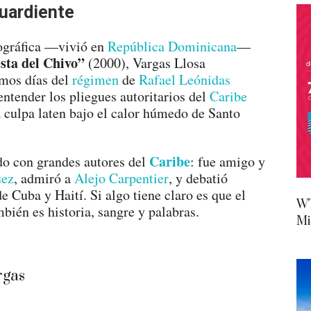
guardiente
eográfica —vivió en
República Dominicana
—
esta del Chivo”
(2000), Vargas Llosa
imos días del
régimen
de
Rafael Leónidas
entender los pliegues autoritarios del
Caribe
a culpa laten bajo el calor húmedo de Santo
Caribe
do con grandes autores del
: fue amigo y
uez
, admiró a
Alejo Carpentier
, y debatió
e Cuba y Haití. Si algo tiene claro es que el
WT
ién es historia, sangre y palabras.
Mi