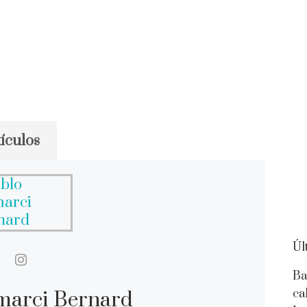
ículos
Úl
Ba
ca
marci Bernard