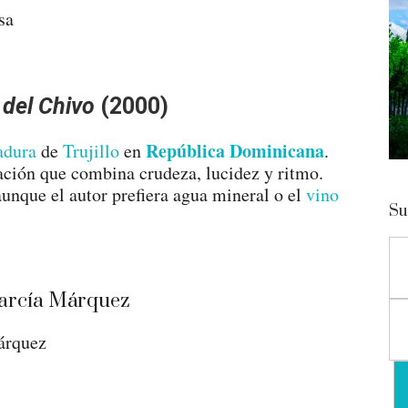
sa
 del Chivo
(2000)
República Dominicana
adura
de
Trujillo
en
.
ración que combina crudeza, lucidez y ritmo.
unque el autor prefiera agua mineral o el
vino
Su
árquez