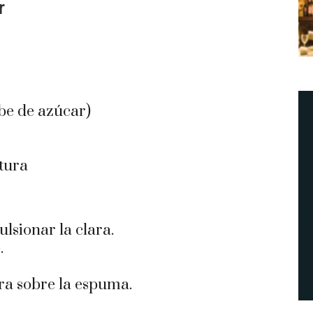
r
be de azúcar
)
tura
ulsionar la clara.
.
ra sobre la espuma.