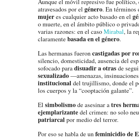
Aunque el móvil represivo fue político,
género
atravesados por el
. En términos
mujer
gé
es cualquier acto basado en el
o muerte, en el ámbito público o privad
varias razones: en el caso
Mirabal
, la r
basada en el género
claramente
.
castigadas por ro
Las hermanas fueron
silencio, domesticidad, ausencia del es
disuadir a otras
sofocado para
de segui
sexualizado
—amenazas, insinuaciones,
institucional
del trujillismo, donde el p
los cuerpos y la “cooptación galante”.
simbolismo
tres herm
El
de asesinar a
ejemplarizante
del crimen: no solo neut
patriarcal
por medio del terror.
feminicidio de 
Por eso se habla de un