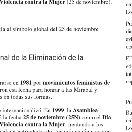
 Violencia contra la Mujer
(25 de noviembre).
ca
Lo
Pu
di
av
ec
nal de la Eliminación de la
FI
ed
in
1981
movimientos feministas de
rarse en
por
es
eron esa fecha para honrar a las Mirabal y
s en todas sus formas.
Pu
1999
Asamblea
se internacionalizó. En
, la
Ba
25 de noviembre
(25N)
Día
 la fecha
como el
ca
 Violencia contra la Mujer
, invitando a los
Lo
ealizar actividades de sensibilización y acción.