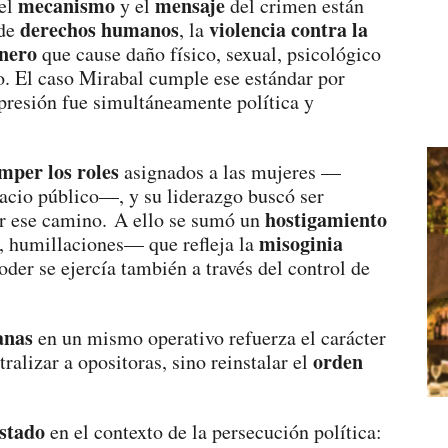
mecanismo
mensaje
 el
y el
del crimen están
derechos humanos
violencia contra la
 de
, la
nero
que cause daño físico, sexual, psicológico
o. El caso Mirabal cumple ese estándar por
epresión fue simultáneamente política y
mper los roles
asignados a las mujeres —
pacio público—, y su liderazgo buscó ser
hostigamiento
r ese camino. A ello se sumó un
misoginia
 humillaciones— que refleja la
oder se ejercía también a través del control de
anas
en un mismo operativo refuerza el carácter
orden
ralizar a opositoras, sino reinstalar el
Estado
en el contexto de la persecución política: