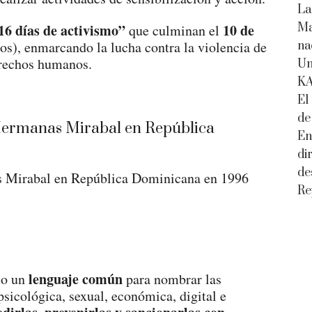
La
16 días de activismo”
10 de
Ma
que culminan el
), enmarcando la lucha contra la violencia de
na
erechos humanos.
Un
K
El
de
En
di
de
s Mirabal en República Dominicana en 1996
Re
lenguaje común
mo un
para nombrar las
sicológica, sexual, económica, digital e