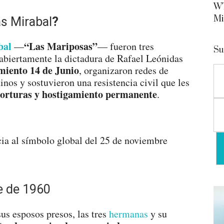
WT
Mi
s Mirabal
?
bal
“Las Mariposas”
—
— fueron tres
Su
biertamente la dictadura de Rafael Leónidas
iento 14 de Junio
, organizaron redes de
inos y sostuvieron una resistencia civil que les
 torturas y hostigamiento permanente
.
e de 1960
sus esposos presos, las tres
hermanas
y su