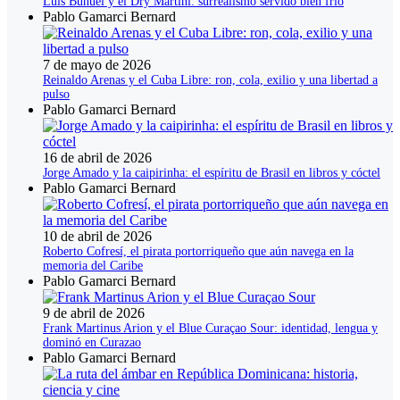
Luis Buñuel y el Dry Martini: surrealismo servido bien frío
Pablo Gamarci Bernard
7 de mayo de 2026
Reinaldo Arenas y el Cuba Libre: ron, cola, exilio y una libertad a
pulso
Pablo Gamarci Bernard
16 de abril de 2026
Jorge Amado y la caipirinha: el espíritu de Brasil en libros y cóctel
Pablo Gamarci Bernard
10 de abril de 2026
Roberto Cofresí, el pirata portorriqueño que aún navega en la
memoria del Caribe
Pablo Gamarci Bernard
9 de abril de 2026
Frank Martinus Arion y el Blue Curaçao Sour: identidad, lengua y
dominó en Curazao
Pablo Gamarci Bernard