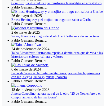
Coni Curi, la ilustradora que transforma la nostalgia en arte gráfico
Pablo Gamarci Bernard
26 de mayo de 2025
Ernest Hemingway y el mojito: un trago con sabor a Caribe
Pablo Gamarci Bernard
2 de mayo de 2025
Sabor, literatura y tragos de alcohol: el Caribe servido en cocteles
Pablo Gamarci Bernard
24 de noviembre de 2024
Taína Almodóvar: ilustradora española-dominicana que da vida a las
historias con colores, cultura y valores
Pablo Gamarci Bernard
6 de marzo de 2024
Fallas de Valencia, la fiesta mediterránea para recibir la primavera
con luz, alegría, ruido y (mucha) pólvora
Pablo Gamarci Bernard
18 de noviembre de 2023
Jimena Coppolino, autora teatral de la obra “25 de Noviembre o el
comportamiento de las mariposas”
Pablo Gamarci Bernard