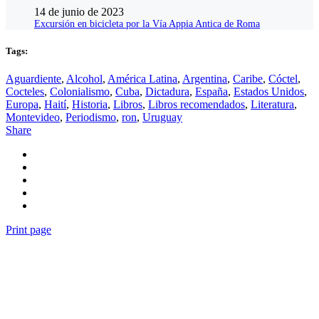
14 de junio de 2023
Excursión en bicicleta por la Vía Appia Antica de Roma
Tags:
Aguardiente
,
Alcohol
,
América Latina
,
Argentina
,
Caribe
,
Cóctel
,
Cocteles
,
Colonialismo
,
Cuba
,
Dictadura
,
España
,
Estados Unidos
,
Europa
,
Haití
,
Historia
,
Libros
,
Libros recomendados
,
Literatura
,
Montevideo
,
Periodismo
,
ron
,
Uruguay
Share
Print page