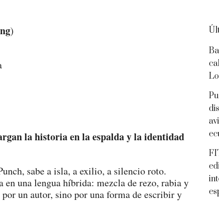
ong
)
Úl
Ba
a
ca
Lo
Pu
di
av
ec
rgan la historia en la espalda y la identidad
FI
ed
ch, sabe a isla, a exilio, a silencio roto.
in
 en una lengua híbrida: mezcla de rezo, rabia y
es
 por un autor, sino por una forma de escribir y