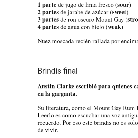
1 parte
sour
de jugo de lima fresco (
)
2 partes
sweet
de jarabe de azúcar (
)
3 partes
str
de ron oscuro Mount Gay (
4 partes
weak
de agua con hielo (
)
Nuez moscada recién rallada por encim
Brindis final
Austin Clarke escribió para quienes ca
en la garganta.
Su literatura, como el Mount Gay Rum Pun
Leerlo es como escuchar una voz antigua
recuerdo. Por eso este brindis no es solo
de vivir.